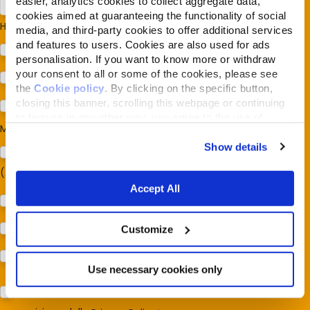
easier, analytics cookies to collect aggregate data,
cookies aimed at guaranteeing the functionality of social
Hai cani o gatti?
*
media, and third-party cookies to offer additional services
and features to users. Cookies are also used for ads
Cane
personalisation. If you want to know more or withdraw
your consent to all or some of the cookies, please see
Gatto
the
Cookie policy
. By clicking on the specific button,
closing this banner, scrolling this webpage or continuing
Per ora no
to browse in any other way, you agree to the use of
Mi interessa:
*
cookies.
Show details
Sostegno al modello della Reintegration Economy
(Almonature - Fondazione Capellino)
Accept All
Protezione della biodiversità (Fondazione Capellino)
Protezione dei cani e dei gatti (Almo Nature)
Customize
Prodotti (Almo Nature)
Use necessary cookies only
Acconsento al trattamento dei miei dati e dichiaro di aver