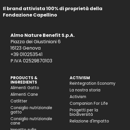
Il brand attivista 100% di proprietà della
Fondazione Capellino
Almo Nature Benefit S.p.A.
Piazza dei Giustiniani 6
16123 Genova
+39 010253541
P.IVA 02529870103
PRODUCTS &
ACTIVISM
INGREDIENTS
Reintegration Economy
Alimenti Gatto
La nostra storia
Alimenti Cane
Activism
Catlitter
Companion For Life
Consiglio nutrizionale
Progetti per la
gatto
biodiversità
Consiglio nutrizionale
Relazione d'Impatto
cane
Impatto sulla