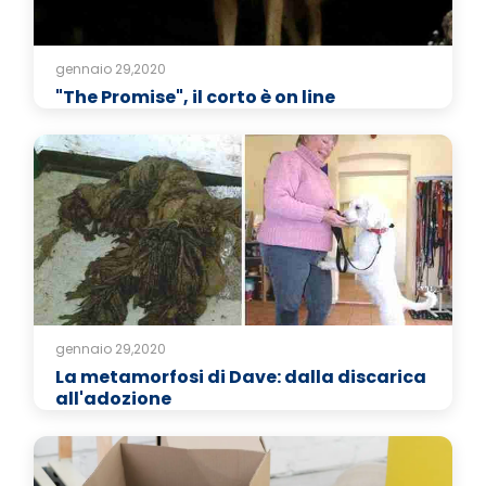
gennaio 29,2020
"The Promise", il corto è on line
gennaio 29,2020
La metamorfosi di Dave: dalla discarica
all'adozione