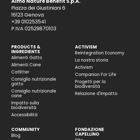
Almo Nature Benefit S.p.A.
Piazza dei Giustiniani 6
16123 Genova
+39 010253541
P.IVA 02529870103
PRODUCTS &
ACTIVISM
INGREDIENTS
Reintegration Economy
Alimenti Gatto
La nostra storia
Alimenti Cane
Activism
Catlitter
Companion For Life
Consiglio nutrizionale
Progetti per la
gatto
biodiversità
Consiglio nutrizionale
Relazione d'Impatto
cane
Impatto sulla
biodiversità
Accessibilità
COMMUNITY
FONDAZIONE
CAPELLINO
Blog