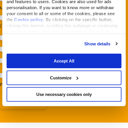
and features to users. Cookies are also used for ads
personalisation. If you want to know more or withdraw
Mi interessa:
*
your consent to all or some of the cookies, please see
Sostegno al modello della Reintegration Economy
the
Cookie policy
. By clicking on the specific button,
closing this banner, scrolling this webpage or continuing
(Almonature - Fondazione Capellino)
to browse in any other way, you agree to the use of
Protezione della biodiversità (Fondazione Capellino)
cookies.
Show details
Protezione dei cani e dei gatti (Almo Nature)
Prodotti (Almo Nature)
Accept All
Acconsento al trattamento dei miei dati e dichiaro di aver
Customize
preso visione della
Privacy Policy
*
Use necessary cookies only