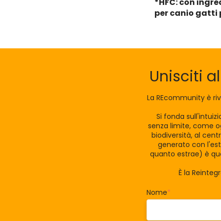
*HFC: con ingre
per canio gatti
Unisciti a
La REcommunity è riv
Si fonda sull'intui
senza limite, come og
biodiversità, al cen
generato con l'est
quanto estrae) è qua
È la Reinteg
Nome
*