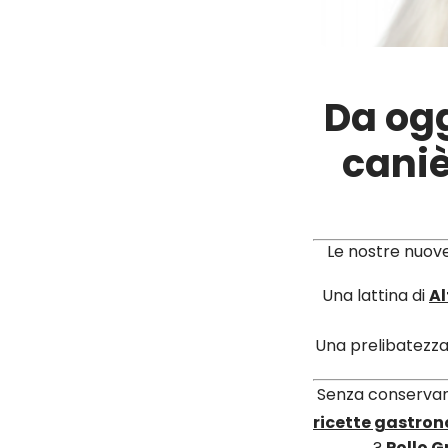
Da ogg
caniè
Le nostre nuove
Una lattina di
Al
Una prelibatezz
Senza conservanti
ricette gastron
?
Pollo G