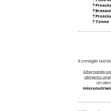
? Prosci
? Bresao
? Prosci
? Tonno
Il consiglio nutr
Alternando po
alimento umi
Un alim
micronutrien