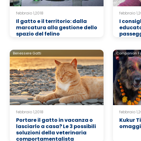
febbraio 1,2018
febbraio 1,
Il gatto e il territorio: dalla
I consigl
marcatura alla gestione dello
educator
spazio del felino
passeg
Benessere Gatti
Companion For
febbraio 1,2018
febbraio 1,
Portare il gatto in vacanza o
Kukur Ti
lasciarlo a casa? Le 3 possibili
omaggia
soluzioni della veterinaria
comportamentalista