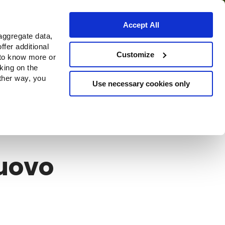
Accept All
aggregate data,
ffer additional
o
Dove acquistare
Customize
 to know more or
cking on the
other way, you
Use necessary cookies only
Nuovo