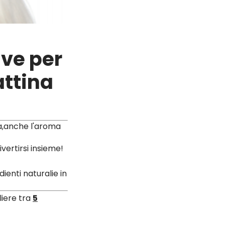
ive per
attina
ta,anche l'aroma
vertirsi insieme!
dienti naturalie in
liere tra
5