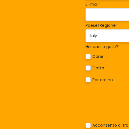
E-mail
*
Paese/Regione
*
Hai cani o gatti?
*
Cane
Gatto
Per ora no
Acconsento al trat