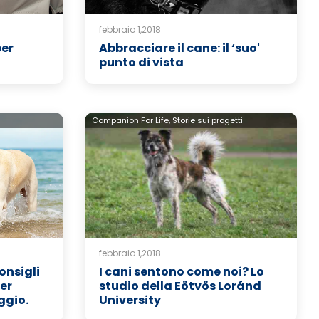
febbraio 1,2018
per
Abbracciare il cane: il ‘suo'
punto di vista
Companion For Life,
Storie sui progetti
febbraio 1,2018
onsigli
I cani sentono come noi? Lo
per
studio della Eötvös Loránd
oggio.
University