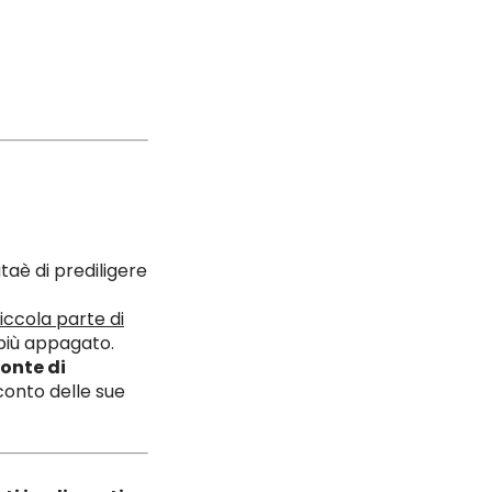
taè di prediligere
iccola parte
di
o più appagato.
fonte di
conto delle sue