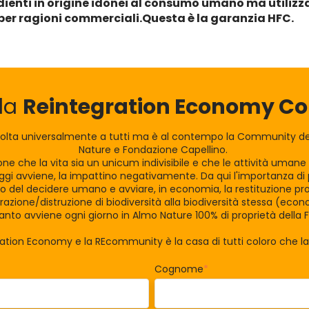
dienti in origine idonei al consumo umano ma utilizza
 per ragioni commerciali.Questa è la garanzia HFC.
lla
Reintegration Economy 
olta universalmente a tutti ma è al contempo la Community dei
Nature e Fondazione Capellino.
zione che la vita sia un unicum indivisibile e che le attività uman
gi avviene, la impattino negativamente. Da qui l'importanza di po
tro del decidere umano e avviare, in economia, la restituzione pro
razione/distruzione di biodiversità alla biodiversità stessa (eco
nto avviene ogni giorno in Almo Nature 100% di proprietà della 
ration Economy e la REcommunity è la casa di tutti coloro che 
Cognome
*