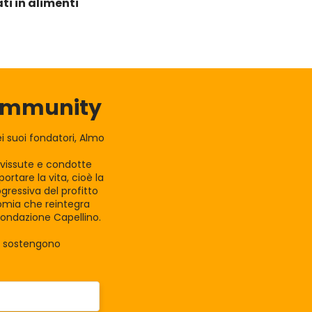
ti in alimenti
Community
 suoi fondatori, Almo
e vissute e condotte
rtare la vita, cioè la
gressiva del profitto
nomia che reintegra
Fondazione Capellino.
la sostengono