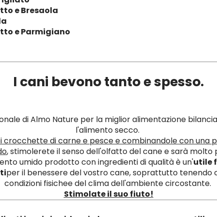
utto e Bresaola
la
utto e Parmigiano
I cani bevono tanto e spesso.
izionale di Almo Nature per la miglior alimentazione bilancia
l'alimento secco.
i crocchette di carne e pesce e combinandole con una p
do
, stimolerete il senso dell'olfatto del cane e sarà molt
ento umido prodotto con ingredienti di qualità è un'
utile 
ti
per il benessere del vostro cane, soprattutto tenendo 
condizioni fisichee del clima dell'ambiente circostante.
Stimolate il suo fiuto!