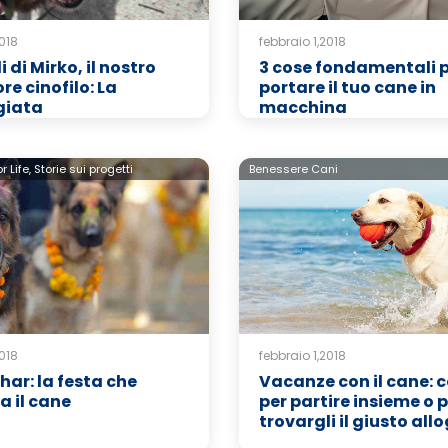
2018
febbraio 1,2018
i di Mirko, il nostro
3 cose fondamentali 
e cinofilo: La
portare il tuo cane in
giata
macchina
 Life,
Storie sui progetti
Benessere Cani
2018
febbraio 1,2018
har: la festa che
Vacanze con il cane: c
 il cane
per partire insieme o 
trovargli il giusto all