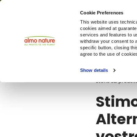
Cookie Preferences
This website uses technica
cookies aimed at guaranteei
Prodotti
services and features to u
withdraw your consent to a
specific button, closing th
agree to the use of cookie
Blog
Stimol
Show details
Storie sui prodott
Stimo
Alter
vostr