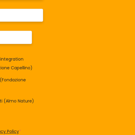
integration
one Capellino)
à (Fondazione
tti (Almo Nature)
acy Policy
*