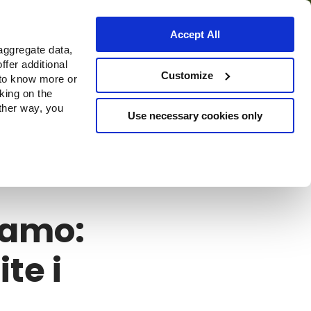
Accept All
aggregate data,
ffer additional
o
Dove acquistare
Customize
 to know more or
cking on the
other way, you
Use necessary cookies only
iamo:
te i