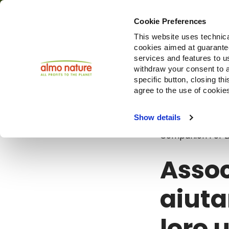
Cookie Preferences
This website uses technica
cookies aimed at guaranteei
Prodotti
services and features to u
withdraw your consent to a
specific button, closing th
agree to the use of cookie
Blog
Associ
Show details
Companion For L
Assoc
aiuta
loro 