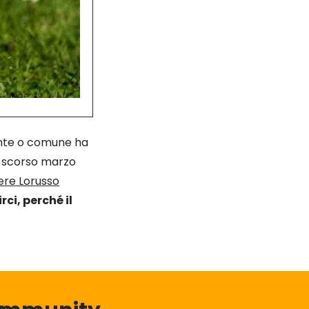
ente o comune ha
o scorso marzo
ere Lorusso
ci, perché il