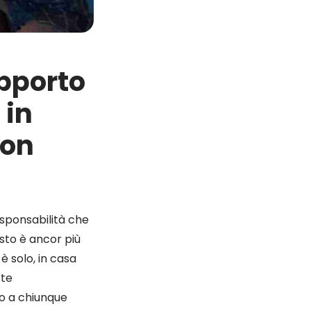
upporto
 in
con
sponsabilità che
sto è ancor più
è solo, in casa
ste
no a chiunque