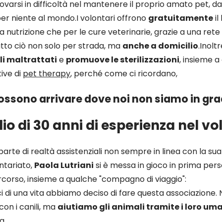
rovarsi in difficoltà nel mantenere il proprio amato pet, da
r niente al mondo.I volontari offrono
gratuitamente
il
 nutrizione che per le cure veterinarie, grazie a una rete 
utto ciò non solo per strada, ma
anche a domicilio
.Inolt
i maltrattati
e
promuove le sterilizzazioni
, insieme a 
tive di
pet therapy
, perché come ci ricordano,
possono arrivare dove noi non siamo in gr
o di 30 anni di esperienza nel vo
arte di realtà assistenziali non sempre in linea con la sua
ontariato,
Paola Lutriani
si è messa in gioco in prima per
corso, insieme a qualche "compagno di viaggio":
i di una vita abbiamo deciso di fare questa associazione.
con i canili, ma
aiutiamo gli animali tramite i loro um
a.