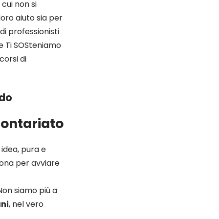
 cui non si
 loro aiuto sia per
di professionisti
re Ti SOSteniamo
corsi di
ado
lontariato
 idea, pura e
sona per avviare
 Non siamo più a
ani
, nel vero