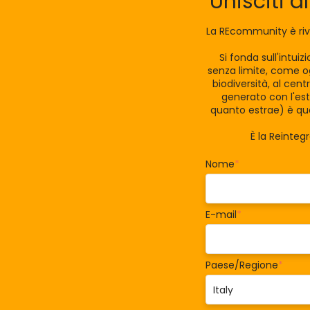
Unisciti a
La REcommunity è riv
Si fonda sull'intui
senza limite, come og
biodiversità, al cen
generato con l'est
quanto estrae) è qua
È la Reinteg
Nome
*
E-mail
*
Paese/Regione
*