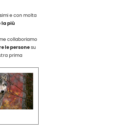
issimi e con molta
 la più
ieme collaboriamo
e le persone
su
stra prima