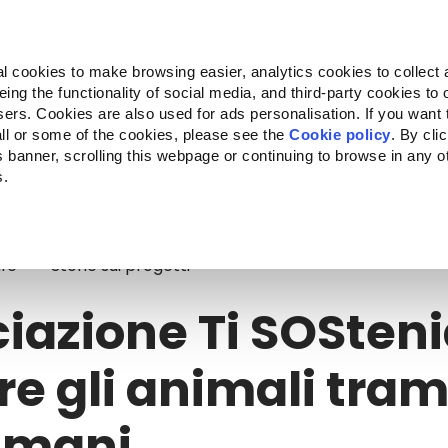
Almo Nature
Fondazione Capellino
REcommunity
l cookies to make browsing easier, analytics cookies to collect 
ng the functionality of social media, and third-party cookies to o
Companion for Life
Bando Companion for Life
Chi siam
sers. Cookies are also used for ads personalisation. If you want
ll or some of the cookies, please see the
Cookie policy
. By cli
is banner, scrolling this webpage or continuing to browse in any 
s.
azione Ti SOSteniamo: aiutare gli animali tramite i loro umani
ife
Storie sui progetti
iazione Ti SOSten
re gli animali trami
umani