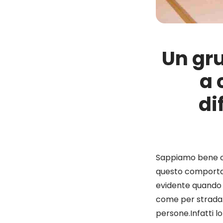
Un gru
a 
di
Sappiamo bene co
questo comporta 
evidente quando
come per strada.I
persone.Infatti l