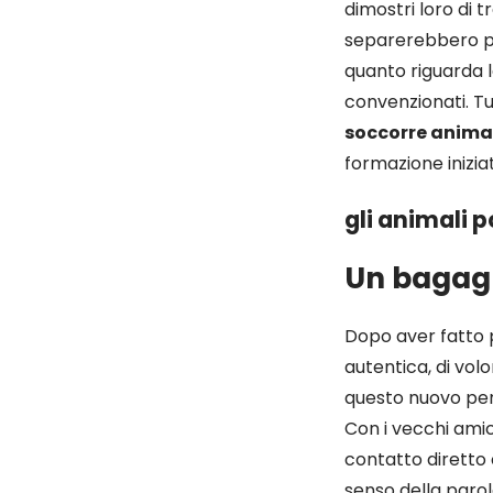
dimostri loro di t
separerebbero pe
quanto riguarda la
convenzionati. T
soccorre animal
formazione inizia
gli animali 
Un bagagli
Dopo aver fatto p
autentica, di vol
questo nuovo per
Con i vecchi amic
contatto diretto 
senso della parol