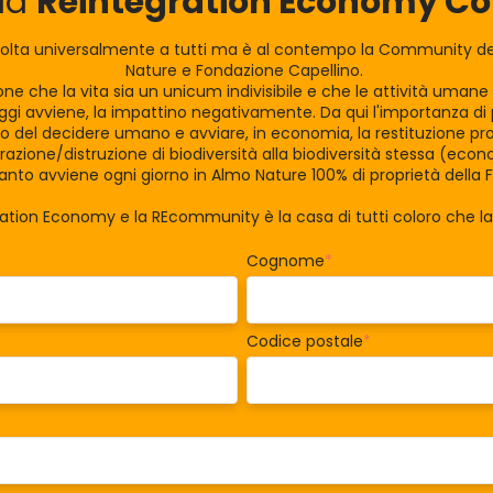
lla
Reintegration Economy 
olta universalmente a tutti ma è al contempo la Community dei
Nature e Fondazione Capellino.
zione che la vita sia un unicum indivisibile e che le attività uman
gi avviene, la impattino negativamente. Da qui l'importanza di po
tro del decidere umano e avviare, in economia, la restituzione pro
razione/distruzione di biodiversità alla biodiversità stessa (eco
nto avviene ogni giorno in Almo Nature 100% di proprietà della 
ration Economy e la REcommunity è la casa di tutti coloro che 
Cognome
*
Codice postale
*