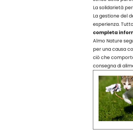
La solidarietà pe
La gestione del de
esperienza. Tutto
completa info
Almo Nature segu
per una causa c
ciò che comporta
consegna di alime