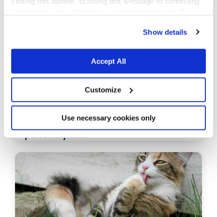
closing this banner, scrolling this webpage or continuing
to browse in any other way, you agree to the use of
cookies.
Show details
Accept All
Customize
februari 14,2016
Use necessary cookies only
Hond of kat? Het ligt aan uw
persoonlijkheid