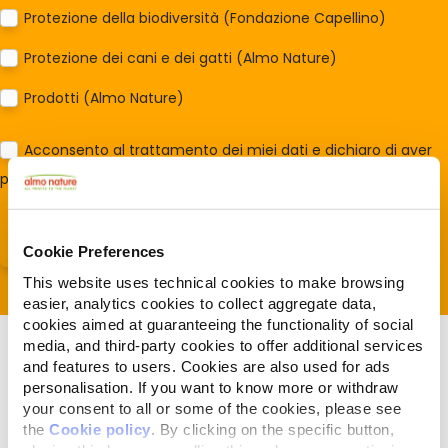
Protezione della biodiversità (Fondazione Capellino)
Protezione dei cani e dei gatti (Almo Nature)
Prodotti (Almo Nature)
Acconsento al trattamento dei miei dati e dichiaro di aver
preso visione della
Privacy Policy
*
Cookie Preferences
This website uses technical cookies to make browsing
easier, analytics cookies to collect aggregate data,
cookies aimed at guaranteeing the functionality of social
media, and third-party cookies to offer additional services
and features to users. Cookies are also used for ads
personalisation. If you want to know more or withdraw
your consent to all or some of the cookies, please see
the
Cookie policy
. By clicking on the specific button,
Gerelateerde artikelen