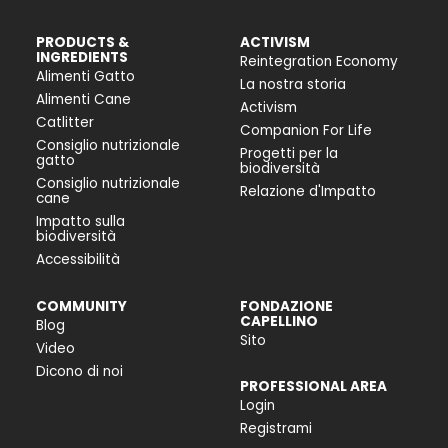
PRODUCTS &
ACTIVISM
INGREDIENTS
Reintegration Economy
Alimenti Gatto
La nostra storia
Alimenti Cane
Activism
Catlitter
Companion For Life
Consiglio nutrizionale
Progetti per la
gatto
biodiversità
Consiglio nutrizionale
Relazione d'Impatto
cane
Impatto sulla
biodiversità
Accessibilità
COMMUNITY
FONDAZIONE
CAPELLINO
Blog
Sito
Video
Dicono di noi
PROFESSIONAL AREA
Login
Registrami