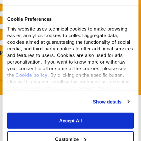
Protezione della biodiversità (Fondazione Capellino)
Protezione dei cani e dei gatti (Almo Nature)
Cookie Preferences
Prodotti (Almo Nature)
This website uses technical cookies to make browsing
easier, analytics cookies to collect aggregate data,
cookies aimed at guaranteeing the functionality of social
Acconsento al trattamento dei miei dati e dichiaro di aver
media, and third-party cookies to offer additional services
preso visione della
Privacy Policy
*
and features to users. Cookies are also used for ads
personalisation. If you want to know more or withdraw
your consent to all or some of the cookies, please see
the
Cookie policy
. By clicking on the specific button,
closing this banner, scrolling this webpage or continuing
to browse in any other way, you agree to the use of
cookies.
Show details
Accept All
Gerelateerde artikelen
Customize