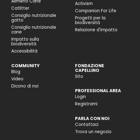
Alimenti Cane
Activism
Catlitter
Companion For Life
Consiglio nutrizionale
Progetti per la
gatto
biodiversità
Consiglio nutrizionale
Relazione d'Impatto
cane
Impatto sulla
biodiversità
Accessibilità
COMMUNITY
FONDAZIONE
CAPELLINO
Blog
Sito
Video
Dicono di noi
PROFESSIONAL AREA
Login
Registrami
PARLA CON NOI
Contattaci
Trova un negozio