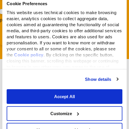
Cookie Preferences
Acconsento al trattamento dei miei dati e dichiaro di aver
This website uses technical cookies to make browsing
easier, analytics cookies to collect aggregate data,
preso visione della
Privacy Policy
*
cookies aimed at guaranteeing the functionality of social
media, and third-party cookies to offer additional services
and features to users. Cookies are also used for ads
personalisation. If you want to know more or withdraw
your consent to all or some of the cookies, please see
the
Cookie policy
. By clicking on the specific button,
closing this banner, scrolling this webpage or continuing
to browse in any other way, you agree to the use of
cookies.
Show details
Gerelateerde artikelen
Accept All
Customize