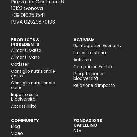
Piazza dei Giustiniani 6
16123 Genova
+39 010253541
P.IVA 02529870103
PRODUCTS &
ACTIVISM
INGREDIENTS
Reintegration Economy
Alimenti Gatto
La nostra storia
Alimenti Cane
Activism
Catlitter
Companion For Life
Consiglio nutrizionale
Progetti per la
gatto
biodiversità
Consiglio nutrizionale
Relazione d'Impatto
cane
Impatto sulla
biodiversità
Accessibilità
COMMUNITY
FONDAZIONE
CAPELLINO
Blog
Sito
Video