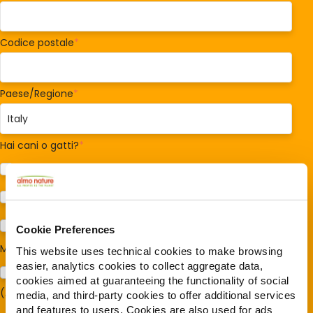
Codice postale
*
Paese/Regione
*
Hai cani o gatti?
*
Cane
Gatto
Per ora no
Cookie Preferences
Mi interessa:
*
This website uses technical cookies to make browsing
easier, analytics cookies to collect aggregate data,
Sostegno al modello della Reintegration Economy
cookies aimed at guaranteeing the functionality of social
(Almonature - Fondazione Capellino)
media, and third-party cookies to offer additional services
and features to users. Cookies are also used for ads