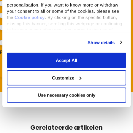
Protezione della biodiversità (Fondazione Capellino)
personalisation. If you want to know more or withdraw
your consent to all or some of the cookies, please see
Protezione dei cani e dei gatti (Almo Nature)
the
Cookie policy
. By clicking on the specific button,
closing this banner, scrolling this webpage or continuing
Prodotti (Almo Nature)
to browse in any other way, you agree to the use of
cookies.
Acconsento al trattamento dei miei dati e dichiaro di aver
Show details
preso visione della
Privacy Policy
*
Accept All
Customize
Use necessary cookies only
Gerelateerde artikelen