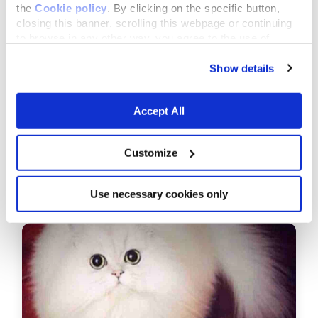
the
Cookie policy
. By clicking on the specific button,
closing this banner, scrolling this webpage or continuing
to browse in any other way, you agree to the use of
cookies.
Show details
Accept All
Customize
februari 14,2016
Disneyfilms met dieren: 6 onmisbare
Use necessary cookies only
klassiekers