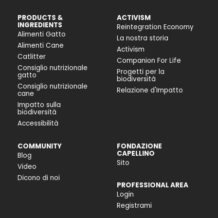
PRODUCTS &
ACTIVISM
INGREDIENTS
Reintegration Economy
Alimenti Gatto
La nostra storia
Alimenti Cane
Activism
Catlitter
Companion For Life
Consiglio nutrizionale
Progetti per la
gatto
biodiversità
Consiglio nutrizionale
Relazione d'Impatto
cane
Impatto sulla
biodiversità
Accessibilità
COMMUNITY
FONDAZIONE
CAPELLINO
Blog
Sito
Video
Dicono di noi
PROFESSIONAL AREA
Login
Registrami