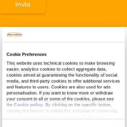
Cookie Preferences
Gerelateerde artikelen
This website uses technical cookies to make browsing
easier, analytics cookies to collect aggregate data,
cookies aimed at guaranteeing the functionality of social
media, and third-party cookies to offer additional services
and features to users. Cookies are also used for ads
personalisation. If you want to know more or withdraw
your consent to all or some of the cookies, please see
the
Cookie policy
. By clicking on the specific button,
closing this banner, scrolling this webpage or continuing
to browse in any other way, you agree to the use of
cookies.