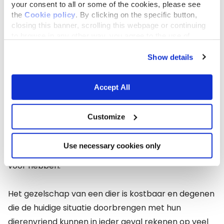
your consent to all or some of the cookies, please see
the
Cookie policy
. By clicking on the specific button,
Ter afsluiting:
closing this banner, scrolling this webpage or continuing
to browse in any other way, you agree to the use of
cookies.
Show details
Sta stil bij het geluk dat een gezelschapsdier brengt!
Accept All
De huidige situatie is niet alleen maar kommer en
Customize
kwel. Er zijn ook lichtpuntjes te vinden. Je moet
gewoon goed genoeg kijken. Het is goed moment om
Use necessary cookies only
na te denken over zaken waar we normaal geen tijd
voor hebben.
Het gezelschap van een dier is kostbaar en degenen
die de huidige situatie doorbrengen met hun
dierenvriend kunnen in ieder geval rekenen op veel