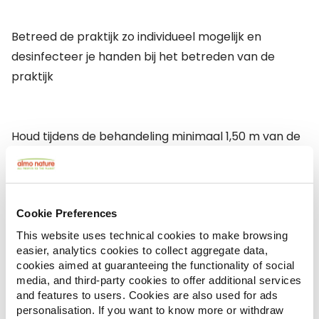
Betreed de praktijk zo individueel mogelijk en
desinfecteer je handen bij het betreden van de
praktijk
Houd tijdens de behandeling minimaal 1,50 m van de
behandeltafel. Je dier wordt verzorgd door het
personeel van de dierenartspraktijk, zodat er geen
virusuitwisseling kan plaatsvinden door mens op
Cookie Preferences
mens contact.
This website uses technical cookies to make browsing
easier, analytics cookies to collect aggregate data,
cookies aimed at guaranteeing the functionality of social
Al het andere wordt meegedeeld in je
media, and third-party cookies to offer additional services
dierenartspraktijk!
and features to users. Cookies are also used for ads
personalisation. If you want to know more or withdraw