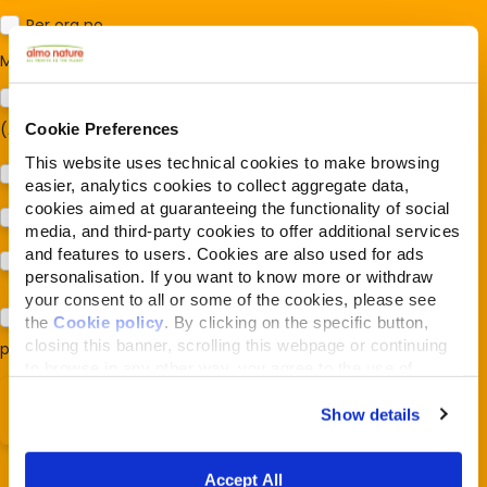
Per ora no
Mi interessa:
*
Sostegno al modello della Reintegration Economy
(Almonature - Fondazione Capellino)
Cookie Preferences
This website uses technical cookies to make browsing
Protezione della biodiversità (Fondazione Capellino)
easier, analytics cookies to collect aggregate data,
cookies aimed at guaranteeing the functionality of social
Protezione dei cani e dei gatti (Almo Nature)
media, and third-party cookies to offer additional services
and features to users. Cookies are also used for ads
Prodotti (Almo Nature)
personalisation. If you want to know more or withdraw
your consent to all or some of the cookies, please see
Acconsento al trattamento dei miei dati e dichiaro di aver
the
Cookie policy
. By clicking on the specific button,
closing this banner, scrolling this webpage or continuing
preso visione della
Privacy Policy
*
to browse in any other way, you agree to the use of
cookies.
Show details
Accept All