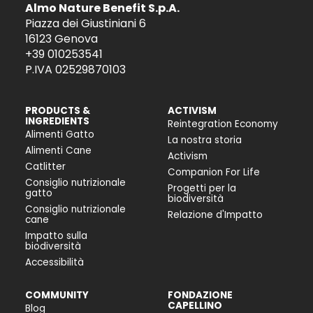
Almo Nature Benefit S.p.A.
Piazza dei Giustiniani 6
16123 Genova
+39 010253541
P.IVA 02529870103
PRODUCTS &
ACTIVISM
INGREDIENTS
Reintegration Economy
Alimenti Gatto
La nostra storia
Alimenti Cane
Activism
Catlitter
Companion For Life
Consiglio nutrizionale
Progetti per la
gatto
biodiversità
Consiglio nutrizionale
Relazione d'Impatto
cane
Impatto sulla
biodiversità
Accessibilità
COMMUNITY
FONDAZIONE
CAPELLINO
Blog