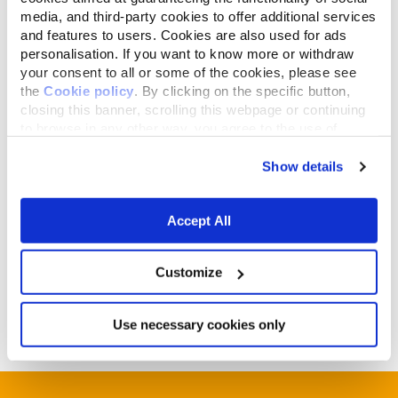
media, and third-party cookies to offer additional services
and features to users. Cookies are also used for ads
personalisation. If you want to know more or withdraw
your consent to all or some of the cookies, please see
the
Cookie policy
. By clicking on the specific button,
closing this banner, scrolling this webpage or continuing
to browse in any other way, you agree to the use of
cookies.
Show details
Michel Schoffeniels is de medeoprichter en
Accept All
president van
Europetnet
, een geconsolideerd
huisdierenregister waarmee contact opgenomen
Customize
kan worden wanneer een dier wordt gevonden dat
geregistreerd staat in een ander land.
Use necessary cookies only