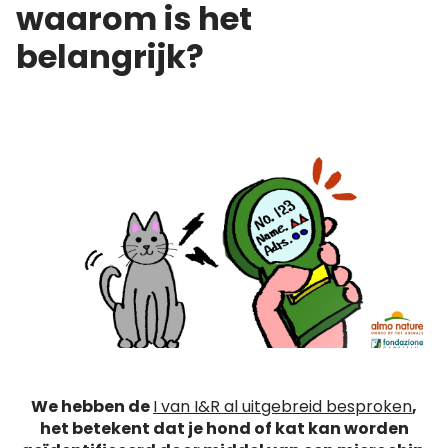
waarom is het
belangrijk?
We hebben de
I van I&R al uitgebreid besproken
,
het betekent dat je hond of kat kan worden