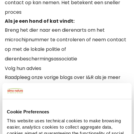
contact op kan nemen. Het betekent een sneller
proces
Als je een hond of kat vindt:
Breng het dier naar een dierenarts om het
microchipnummer te controleren of neem contact
op met de lokale politie of
dierenbeschermingsassociatie
Volg hun advies
Raadpleeg onze vorige blogs over I&R als je meer
wilt weten over dit belangrijke onderwerp en
vergeet ons niet te volgen en deze blog te delen op
Facebook
.
Cookie Preferences
This website uses technical cookies to make browsing
easier, analytics cookies to collect aggregate data,
cookies aimed at guaranteeing the functionality of social