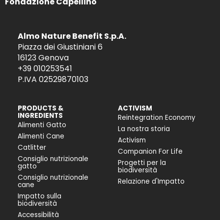
Fondazione Capellino
Almo Nature Benefit S.p.A.
Piazza dei Giustiniani 6
16123 Genova
+39 010253541
P.IVA 02529870103
PRODUCTS &
ACTIVISM
INGREDIENTS
Reintegration Economy
Alimenti Gatto
La nostra storia
Alimenti Cane
Activism
Catlitter
Companion For Life
Consiglio nutrizionale
Progetti per la
gatto
biodiversità
Consiglio nutrizionale
Relazione d'Impatto
cane
Impatto sulla
biodiversità
Accessibilità