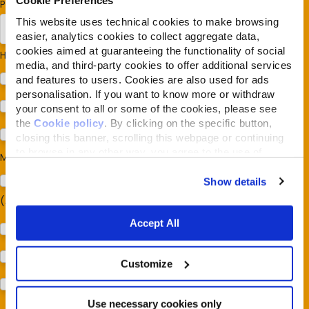
Cookie Preferences
Paese/Regione
*
This website uses technical cookies to make browsing
easier, analytics cookies to collect aggregate data,
cookies aimed at guaranteeing the functionality of social
Hai cani o gatti?
*
media, and third-party cookies to offer additional services
Cane
and features to users. Cookies are also used for ads
personalisation. If you want to know more or withdraw
Gatto
your consent to all or some of the cookies, please see
the
Cookie policy
. By clicking on the specific button,
Per ora no
closing this banner, scrolling this webpage or continuing
to browse in any other way, you agree to the use of
Mi interessa:
*
cookies.
Sostegno al modello della Reintegration Economy
Show details
(Almonature - Fondazione Capellino)
Accept All
Protezione della biodiversità (Fondazione Capellino)
Protezione dei cani e dei gatti (Almo Nature)
Customize
Prodotti (Almo Nature)
Use necessary cookies only