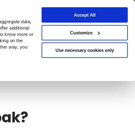
Accept All
aggregate data,
ffer additional
s
Waar te koop
Customize
 to know more or
cking on the
other way, you
Use necessary cookies only
bak?