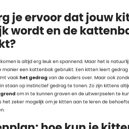
g je ervoor dat jouw ki
ijk wordt en de kattenb
kt?
komen is altijd erg leuk en spannend. Maar het is natuurlijk
te manier een kattenbak gebruikt. Een kitten leert gedra
emt vaak
het gedrag
van de ouders over. Maar ook zond
 in staan op instinctief gedrag te tonen. Zo zijn kittens alt
rgrond
om in te kunnen graven en de uitwerpselen te ku
s het zeker mogelijk om je kitten aan te leren de behoeft
n.
nplan: hoe kun je kitt