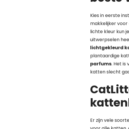
Kies in eerste i
makkelijker voor 
lichte kleur kun j
uitwerpselen heef
lichtgekleurd k
plantaardige kat
parfums
. Het is
katten slecht g
CatLitt
katten
Er zijn vele soor
voor alle katten,