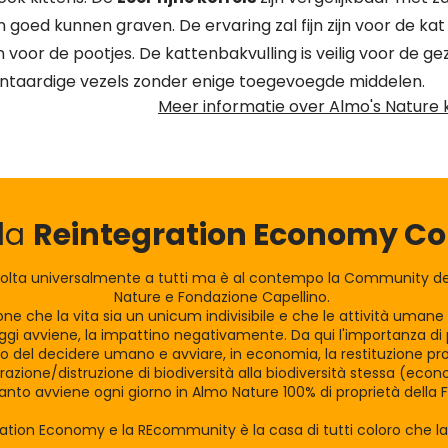
 goed kunnen graven. De ervaring zal fijn zijn voor de ka
jn voor de pootjes. De kattenbakvulling is veilig voor de ge
ntaardige vezels zonder enige toegevoegde middelen.
Meer informatie over Almo's Nature k
lla
Reintegration Economy 
olta universalmente a tutti ma è al contempo la Community dei
Nature e Fondazione Capellino.
zione che la vita sia un unicum indivisibile e che le attività uman
gi avviene, la impattino negativamente. Da qui l'importanza di po
tro del decidere umano e avviare, in economia, la restituzione pro
razione/distruzione di biodiversità alla biodiversità stessa (eco
nto avviene ogni giorno in Almo Nature 100% di proprietà della 
ration Economy e la REcommunity è la casa di tutti coloro che 