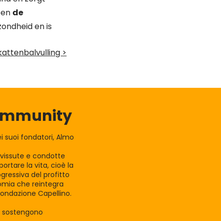
t en
de
zondheid en is
attenbalvulling >
Community
 suoi fondatori, Almo
e vissute e condotte
rtare la vita, cioè la
gressiva del profitto
nomia che reintegra
Fondazione Capellino.
la sostengono