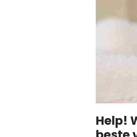
Help! 
beste 