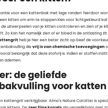
nstantie voor een kattenbak met lage randen: hierdoor wor
een kitten om erin te stappen.Kies voor lichtgekleurd kat
e de uitwerpselen van je kitten controleren en zien of je kit
t. Zo kan het namelijk zien of er bloed in de ontlasting zit
attengrit
heb je hier een beter zicht op.Geef de voorkeu
tenbakvulling die
vrij is van chemische toevoegingen
o
 vooral belangrijk dat deze stofvrij is. Indien er stoffen inz
aan ademen.
er: de geliefde
bakvulling voor katten
ten kattengrit verkrijgbaar. Almo's Nature CarLitter is spe
 ook kittens. De
zeer fijne korrels
zijn vergelijkbaar met z