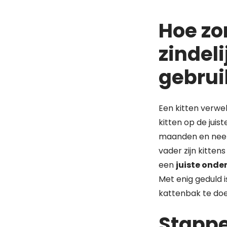
Hoe zor
zindel
gebrui
Een kitten verwel
kitten op de juis
maanden en ne
vader zijn kittens
een
juiste onde
Met enig geduld i
kattenbak te doe
Stappe