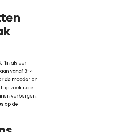
tten
ak
 fijn als een
g aan vanaf 3-4
er de moeder en
ijd op zoek naar
nnen verbergen.
es op de
ens