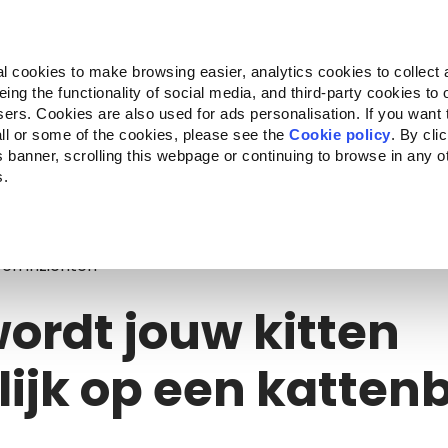
Almo Nature
Fondazione Capellino
REcommunity
l cookies to make browsing easier, analytics cookies to collect 
ng the functionality of social media, and third-party cookies to o
n
Companion for Life
Oproep tot projecten
Over on
sers. Cookies are also used for ads personalisation. If you want
ll or some of the cookies, please see the
Cookie policy
. By cli
is banner, scrolling this webpage or continuing to browse in any 
s.
rdt jouw kitten zindelijk op een kattenbak?
 en inzichten
ordt jouw kitten
lijk op een katten