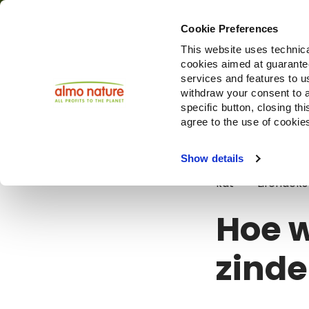
Cookie Preferences
This website uses technica
cookies aimed at guaranteei
Producte
services and features to u
withdraw your consent to a
specific button, closing th
agree to the use of cookie
Blog
Hoe wo
Show details
kat
Lifehacks
Hoe w
zinde