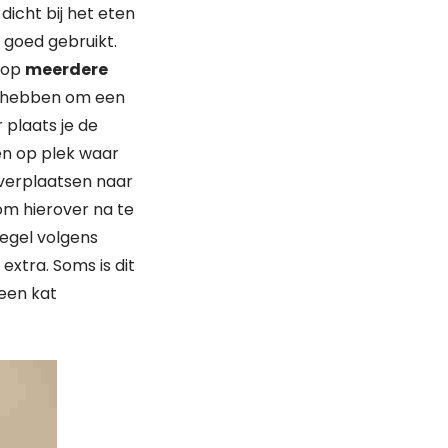
dicht bij het eten
et goed gebruikt.
m op
meerdere
e hebben om een
 plaats je de
en op plek waar
 verplaatsen naar
 om hierover na te
regel volgens
 extra. Soms is dit
 een kat