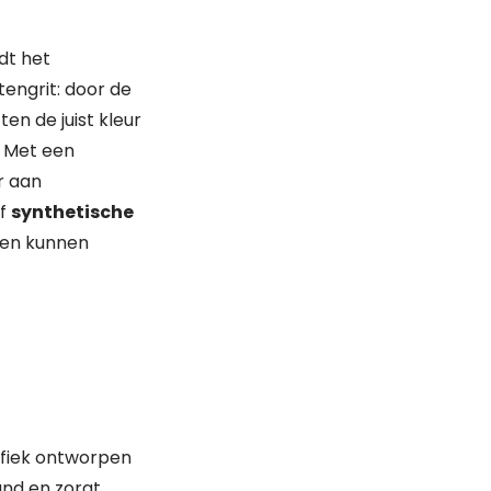
dt het
tengrit: door de
ten de juist kleur
. Met een
r aan
f
synthetische
itten kunnen
cifiek ontworpen
and en zorgt