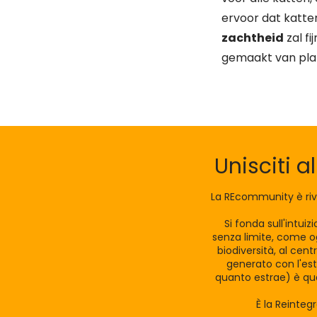
ervoor dat katten
zachtheid
zal fi
gemaakt van pla
Unisciti a
La REcommunity è riv
Si fonda sull'intui
senza limite, come og
biodiversità, al cen
generato con l'est
quanto estrae) è qua
È la Reinteg