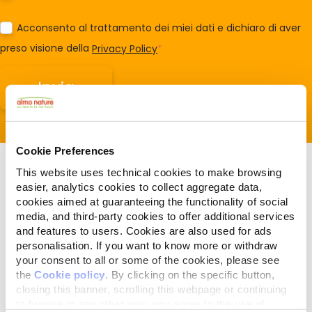
Acconsento al trattamento dei miei dati e dichiaro di aver
preso visione della
Privacy Policy
*
Cookie Preferences
This website uses technical cookies to make browsing
easier, analytics cookies to collect aggregate data,
cookies aimed at guaranteeing the functionality of social
media, and third-party cookies to offer additional services
Gerelateerde artikelen
and features to users. Cookies are also used for ads
personalisation. If you want to know more or withdraw
your consent to all or some of the cookies, please see
the
Cookie policy
. By clicking on the specific button,
closing this banner, scrolling this webpage or continuing
to browse in any other way, you agree to the use of