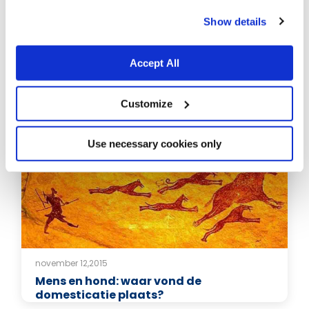
cookies.
Show details
Accept All
november 12,2015
De tolerantie van wolven
Customize
Use necessary cookies only
november 12,2015
Mens en hond: waar vond de
domesticatie plaats?