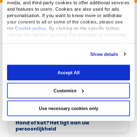
media, and third-party cookies to offer additional services
and features to users. Cookies are also used for ads
personalisation. If you want to know more or withdraw
your consent to all or some of the cookies, please see
the
Cookie policy
. By clicking on the specific button,
closing this banner, scrolling this webpage or continuing
Gerelateerde artikelen
to browse in any other way, you agree to the use of
cookies.
Show details
Accept All
Customize
Use necessary cookies only
september 22,2015
Hond of kat? Het ligt aan uw
persoonlijkheid