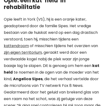
Opie: een kat ‘held' in
rehabilitatie
Opie leeft in York (VS), hij is een oranje kater,
geadopteerd door de familie Sipes. Het vredige
bestaan van de huiskat werd op een dag drastisch
verstoord, toen hij, misschien tijdens een
kattendroom
of misschien tijdens het overzien van
zijn eigen territorium
, geraakt werd door een
verdwaalde kogel nabij de plek waar zijn jonge
baasje lag te slapen. Dit is genoeg om hem een
kat
held
te noemen in de ogen van de moeder van het
kind,
Angelica Sipes
, die het verhaal vertelde door
de microfoons van TV netwerk Fox 8 News.
Gealarmeerd door het geluid van brekend glas van
een raam na het schot, was zij getuige van deze
scene: “Ik ging snel controleren bij mij zoon maar die