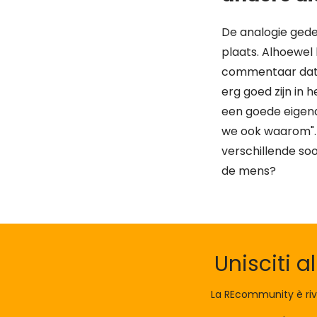
De analogie ged
plaats. Alhoewel 
commentaar dat h
erg goed zijn in
een goede eigena
we ook waarom". 
verschillende so
de mens?
Unisciti a
La REcommunity è riv