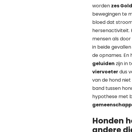
worden
zes Gold
bewegingen te mak
bloed dat stroom
hersenactiviteit. 
mensen als door 
in beide gevalle
de opnames. En h
geluiden
zijn in
viervoeter
dus ve
van de hond niet 
band tussen hond
hypothese met be
gemeenschappel
Honden ho
andere di