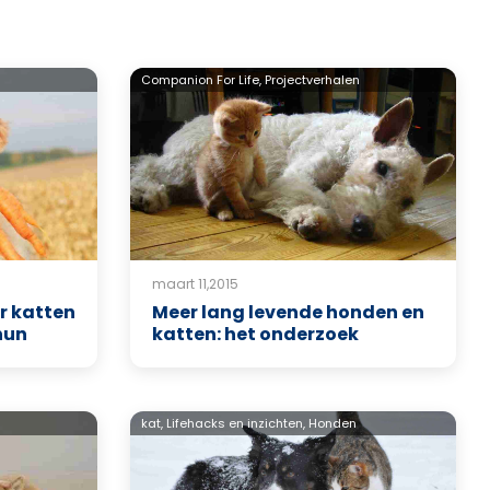
Companion For Life,
Projectverhalen
maart 11,2015
r katten
Meer lang levende honden en
hun
katten: het onderzoek
kat,
Lifehacks en inzichten,
Honden