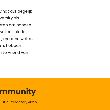
indt dus degelijk
ersity als
weten dat honden
 weten ook dat
n, maar nu weten
en
: hebben
este vriend van
Community
 suoi fondatori, Almo