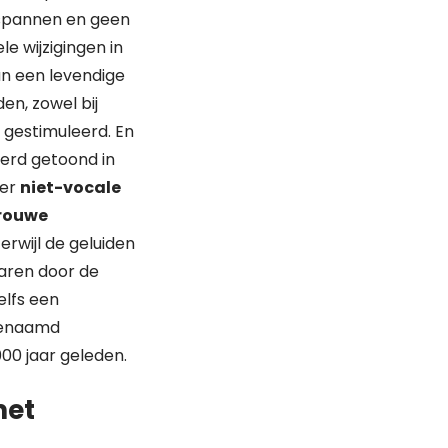
spannen en geen
e wijzigingen in
an een levendige
den, zowel bij
 gestimuleerd. En
werd getoond in
 er
niet-vocale
trouwe
erwijl de geluiden
laren door de
elfs een
ogenaamd
00 jaar geleden.
met