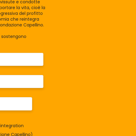
e vissute e condotte
rtare la vita, cioè la
gressiva del profitto
nomia che reintegra
Fondazione Capellino.
la sostengono
integration
one Capellino)