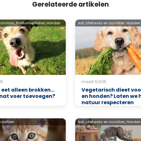
Gerelateerde artikelen
nzichten,
Productverhalen,
Honden
kat,
Lifehacks en inzichten,
Honden
15
maart 11,2015
eet alleen brokken...
Vegetarisch dieet voo
 nat voer toevoegen?
en honden? Laten we 
natuur respecteren
inzichten
kat,
Lifehacks en inzichten,
Honden