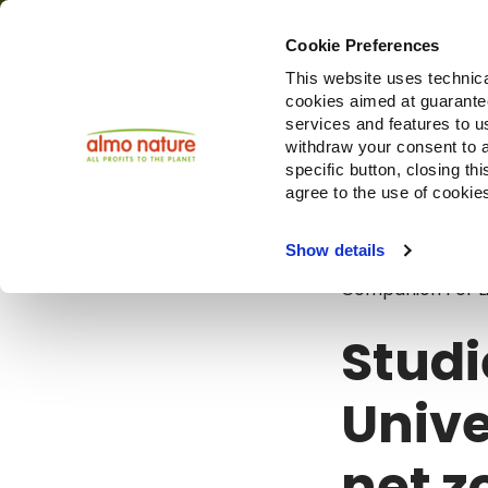
Cookie Preferences
This website uses technica
cookies aimed at guaranteei
Producte
services and features to u
withdraw your consent to a
specific button, closing th
agree to the use of cookie
Blog
Studie
Show details
Companion For L
Studi
Unive
net z