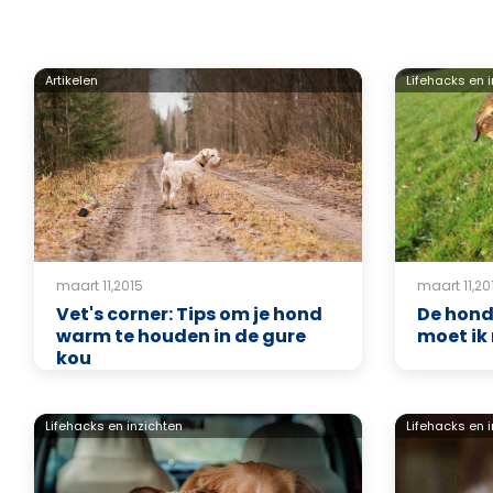
Artikelen
Lifehacks en i
maart 11,2015
maart 11,20
Vet's corner: Tips om je hond
De hond 
warm te houden in de gure
moet ik
kou
Lifehacks en inzichten
Lifehacks en 