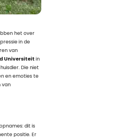
hebben het over
pressie in de
ren van
d Universiteit
in
uisdier. Die niet
en en emoties te
m van
opnames: dit is
ente positie. Er