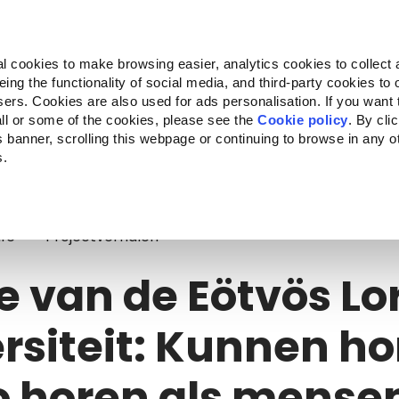
Almo Nature
Fondazione Capellino
REcommunity
l cookies to make browsing easier, analytics cookies to collect 
ng the functionality of social media, and third-party cookies to o
n
Companion for Life
Oproep tot projecten
Over on
sers. Cookies are also used for ads personalisation. If you want
ll or some of the cookies, please see the
Cookie policy
. By cli
is banner, scrolling this webpage or continuing to browse in any 
s.
 van de Eötvös Loránd Universiteit: Kunnen honden net zo horen als mens
ife
Projectverhalen
e van de Eötvös L
rsiteit: Kunnen h
o horen als mense