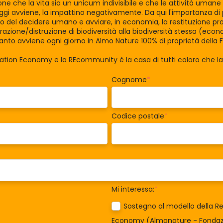
zione che la vita sia un unicum indivisibile e che le attività uman
gi avviene, la impattino negativamente. Da qui l'importanza di po
tro del decidere umano e avviare, in economia, la restituzione pro
razione/distruzione di biodiversità alla biodiversità stessa (eco
nto avviene ogni giorno in Almo Nature 100% di proprietà della 
ration Economy e la REcommunity è la casa di tutti coloro che 
Cognome
*
Codice postale
*
Mi interessa:
*
Sostegno al modello della Re
Economy (Almonature - Fondazi