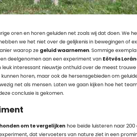
arige oren en horen geluiden net zoals wij dat doen. We 
hebben we het niet over de gelijkenis in bewegingen of ex
anier waarop ze
geluid waarnemen
. Sommige exempla
ben deelgenomen aan een experiment van
Eötvös Lorán
n leuk interessant nieuwtje onthuld over de meest trouwe h
id kunnen horen, maar ook de hersensgebieden om geluid
wezig net als mensen. Laten we gaan kijken hoe het tea
deze conclusie is gekomen.
riment
 honden om te vergelijken
hoe beide luisteren naar 200 
experiment, dat viervoeters van nature ziet in een promin