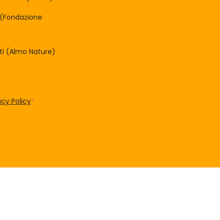
à (Fondazione
tti (Almo Nature)
acy Policy
*