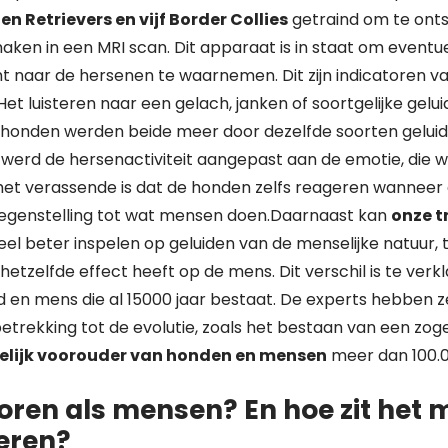
en Retrievers en vijf Border Collies
getraind om te ont
en in een MRI scan. Dit apparaat is in staat om eventuel
t naar de hersenen te waarnemen. Dit zijn indicatoren v
Het luisteren naar een gelach, janken of soortgelijke gelui
honden werden beide meer door dezelfde soorten geluid
n werd de hersenactiviteit aangepast aan de emotie, die 
et verassende is dat de honden zelfs reageren wanneer
 tegenstelling tot wat mensen doen.Daarnaast kan
onze 
el beter inspelen op geluiden van de menselijke natuur, t
hetzelfde effect heeft op de mens. Dit verschil is te verk
 en mens die al 15000 jaar bestaat. De experts hebben z
trekking tot de evolutie, zoals het bestaan van een z
ijk voorouder van honden en mensen
meer dan 100.0
ren als mensen? En hoe zit het 
eren?