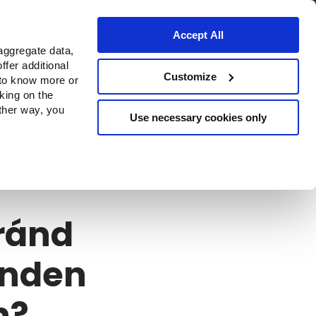
Accept All
aggregate data,
ffer additional
s
Waar te koop
Customize
 to know more or
cking on the
other way, you
Use necessary cookies only
en?
oránd
onden
n?