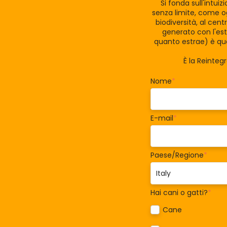
Si fonda sull'intui
senza limite, come og
biodiversità, al cen
generato con l'est
quanto estrae) è qua
È la Reinteg
Nome
*
E-mail
*
Paese/Regione
*
Hai cani o gatti?
*
Cane