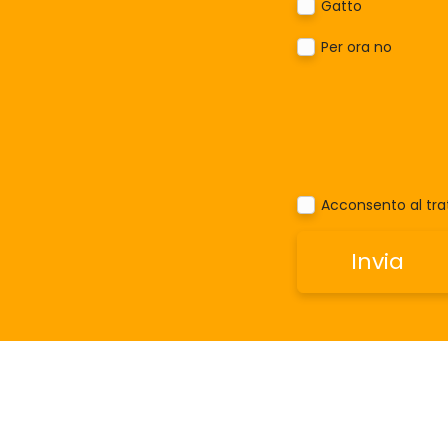
Gatto
Per ora no
Acconsento al trat