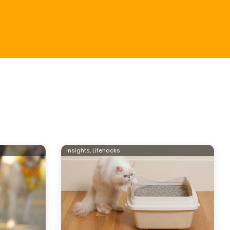
Insights,
Lifehacks