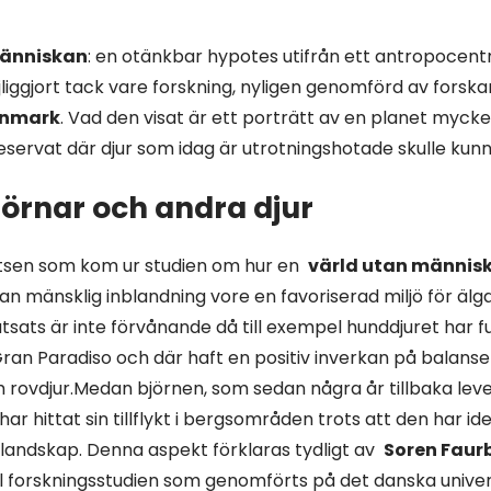
människan
: en otänkbar hypotes utifrån ett antropocentr
iggjort tack vare forskning, nyligen genomförd av forska
nmark
. Vad den visat är ett porträtt av en planet mycket
eservat där djur som idag är utrotningshotade skulle kunna 
jörnar och andra djur
atsen som kom ur studien om hur en
värld utan männis
an mänsklig inblandning vore en favoriserad miljö för älg
tsats är inte förvånande då till exempel hunddjuret har fun
ran Paradiso och där haft en positiv inverkan på balanse
som rovdjur.Medan björnen, som sedan några år tillbaka leve
 har hittat sin tillflykt i bergsområden trots att den har 
ättlandskap. Denna aspekt förklaras tydligt av
Soren Faur
l forskningsstudien som genomförts på det danska univers