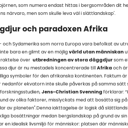
jörnen, som numera endast hittas i bergsområden dit hen 
 närvaro, men som skulle leva väl i slättlandskap'.
gdjur och paradoxen Afrika
d- och Sydamerika som norra Europa vara befolkat av ut
inte bara en glimt av en möjlig
värld utan människan
u
traktelse över
utbredningen av stora däggdjur
som el
ssa djur är nu mestadels koncentrerade till
Afrika
och är 
iga symboler för den afrikanska kontinenten. Faktum är
r nedanför ekvatorn inte skulle påverkas på samma sätt 
 forskningsstudien,
Jens-Christian Svenning
förklarar: 
und av olika faktorer, misslyckats med att bosätta sig 
ar av planeten".Denna iakttagelse är logisk då slättlands
kliga bosättningar medan bergslandskap på grund av sin
r en idealisk livsmiljö för människor: platsen där människ