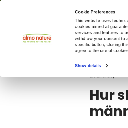
Cookie Preferences
This website uses technica
cookies aimed at guaranteei
Produ
services and features to u
withdraw your consent to a
specific button, closing th
agree to the use of cookie
Blog
Hur sk
Show details
Biodiversity
Hur s
männ