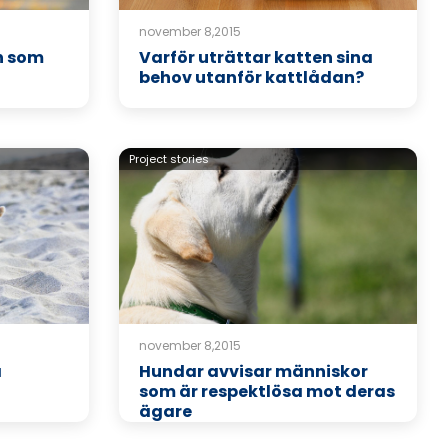
november 8,2015
en som
Varför uträttar katten sina
behov utanför kattlådan?
Project stories
november 8,2015
å
Hundar avvisar människor
som är respektlösa mot deras
ägare