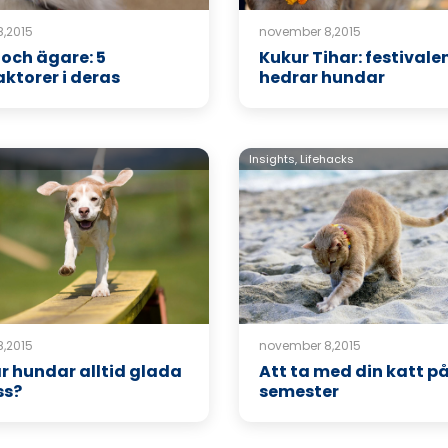
,2015
november 8,2015
 och ägare: 5
Kukur Tihar: festival
ktorer i deras
hedrar hundar
s
Insights,
Lifehacks
,2015
november 8,2015
är hundar alltid glada
Att ta med din katt p
ss?
semester