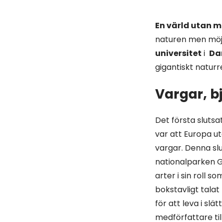
En värld utan 
naturen men möjl
universitet
i
Da
gigantiskt naturr
Vargar, b
Det första sluts
var att Europa ut
vargar. Denna slu
nationalparken G
arter i sin roll 
bokstavligt talat
för att leva i sl
medförfattare til