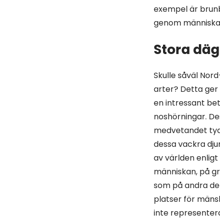
exempel är brunb
genom människans
Stora däg
Skulle såväl Nor
arter? Detta ger 
en intressant be
noshörningar. De
medvetandet tydl
dessa vackra dju
av världen enligt
människan, på gr
som på andra del
platser för mäns
inte representera