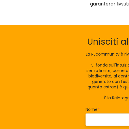
garanterar livsu
Unisciti a
La REcommunity è riv
Si fonda sull'intui
senza limite, come og
biodiversità, al cen
generato con l'est
quanto estrae) è qua
È la Reinteg
Nome
*