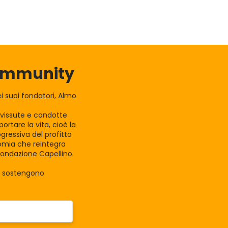
Community
 suoi fondatori, Almo
e vissute e condotte
rtare la vita, cioè la
gressiva del profitto
nomia che reintegra
Fondazione Capellino.
la sostengono