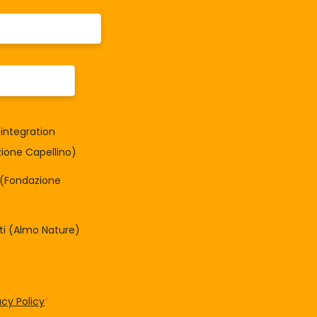
integration
one Capellino)
à (Fondazione
tti (Almo Nature)
acy Policy
*