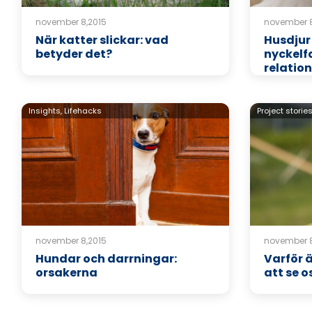
november 8,2015
november 8
När katter slickar: vad
Husdjur
betyder det?
nyckelfa
relation
Insights,
Lifehacks
Project storie
november 8,2015
november 8
Hundar och darrningar:
Varför 
orsakerna
att se o