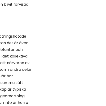
blivit förvisad
rotningshotade
tan det är även
efanter och
i det kollektiva
 att närvaron av
som i andra delar
“Här har
på samma sätt
kap är typiska
 geomorfologi
an inte är herre