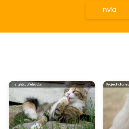
Insights,
Lifehacks
Project storie