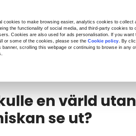
Almo Nature
Fondazione Capellino
REcommunity
l cookies to make browsing easier, analytics cookies to collect 
ng the functionality of social media, and third-party cookies to o
cts
Companion for Life
Call for Projects
About us
sers. Cookies are also used for ads personalisation. If you want
ll or some of the cookies, please see the
Cookie policy
. By cli
is banner, scrolling this webpage or continuing to browse in any 
s.
ulle en värld utan människan se ut?
kulle en värld uta
iskan se ut?