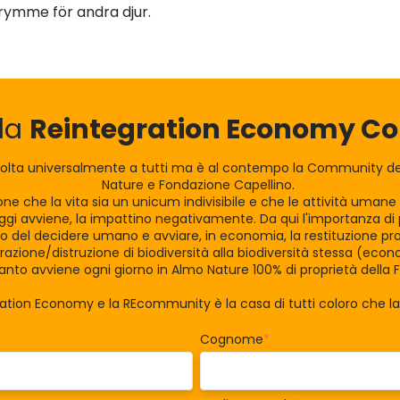
trymme för andra djur.
lla
Reintegration Economy 
olta universalmente a tutti ma è al contempo la Community dei
Nature e Fondazione Capellino.
zione che la vita sia un unicum indivisibile e che le attività uman
gi avviene, la impattino negativamente. Da qui l'importanza di po
tro del decidere umano e avviare, in economia, la restituzione pro
razione/distruzione di biodiversità alla biodiversità stessa (eco
nto avviene ogni giorno in Almo Nature 100% di proprietà della 
ration Economy e la REcommunity è la casa di tutti coloro che 
Cognome
*