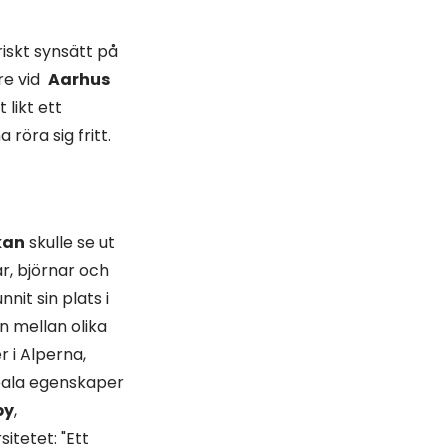
iskt synsätt på
re vid
Aarhus
 likt ett
röra sig fritt.
kan
skulle se ut
ar, björnar och
nit sin plats i
n mellan olika
r i Alperna,
ideala egenskaper
by
,
itetet: "Ett