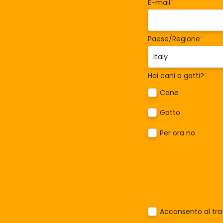
E-mail
*
Paese/Regione
*
Hai cani o gatti?
*
Cane
Gatto
Per ora no
Acconsento al trat