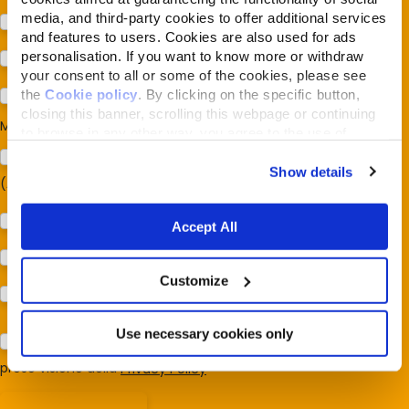
media, and third-party cookies to offer additional services
Cane
and features to users. Cookies are also used for ads
personalisation. If you want to know more or withdraw
Gatto
your consent to all or some of the cookies, please see
the
Cookie policy
. By clicking on the specific button,
Per ora no
closing this banner, scrolling this webpage or continuing
Mi interessa:
*
to browse in any other way, you agree to the use of
cookies.
Sostegno al modello della Reintegration Economy
Show details
(Almonature - Fondazione Capellino)
Protezione della biodiversità (Fondazione Capellino)
Accept All
Protezione dei cani e dei gatti (Almo Nature)
Customize
Prodotti (Almo Nature)
Use necessary cookies only
Acconsento al trattamento dei miei dati e dichiaro di aver
preso visione della
Privacy Policy
*