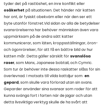
tyder det på rastlöshet, en inre konflikt eller
osäkerhet
på situationen. Det händer när katten
har ont, är fysiskt obekväm eller när den ser ett
byte utanför fönstret.Vid sidan av alla de betydelser
svansrörelserna har behöver människan även vara
uppmärksam på de andra sätt katter
kommunicerar, som läten, kroppsställningar, öron-
och ögonrörelser, för att få en bättre bild av hur
katten mår. Detta gäller särskilt för
svanslösa
raser
, som Manx, Japanese bobtail, och Cymric.
Som tur är behöver inte dessa raskatter slåss för sin
överlevnad. I motsats till vilda kattdjur som
en
gepard
, som skulle vara förlorad utan sin svans.
Geparder använder sina svansar som roder för att
kunna svänga fort i farten när de jagar och utan
detta livsviktiga verktyg skulle de ha svårt att