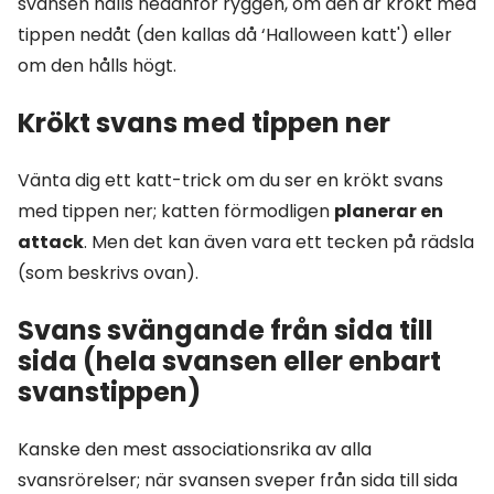
svansen hålls nedanför ryggen, om den är krökt med
tippen nedåt (den kallas då ‘Halloween katt') eller
om den hålls högt.
Krökt svans med tippen ner
Vänta dig ett katt-trick om du ser en krökt svans
med tippen ner; katten förmodligen
planerar en
attack
. Men det kan även vara ett tecken på rädsla
(som beskrivs ovan).
Svans svängande från sida till
sida (hela svansen eller enbart
svanstippen)
Kanske den mest associationsrika av alla
svansrörelser; när svansen sveper från sida till sida