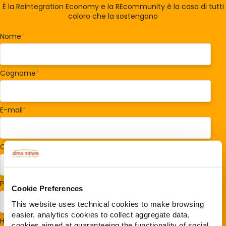
È la Reintegration Economy e la REcommunity è la casa di tutti
coloro che la sostengono
Nome
*
Cognome
*
E-mail
*
Codice postale
*
Paese/Regione
*
Cookie Preferences
This website uses technical cookies to make browsing
easier, analytics cookies to collect aggregate data,
Hai cani o gatti?
*
cookies aimed at guaranteeing the functionality of social