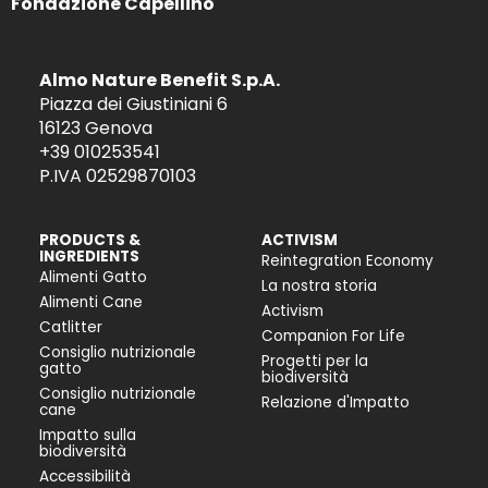
Fondazione Capellino
Almo Nature Benefit S.p.A.
Piazza dei Giustiniani 6
16123 Genova
+39 010253541
P.IVA 02529870103
PRODUCTS &
ACTIVISM
INGREDIENTS
Reintegration Economy
Alimenti Gatto
La nostra storia
Alimenti Cane
Activism
Catlitter
Companion For Life
Consiglio nutrizionale
Progetti per la
gatto
biodiversità
Consiglio nutrizionale
Relazione d'Impatto
cane
Impatto sulla
biodiversità
Accessibilità