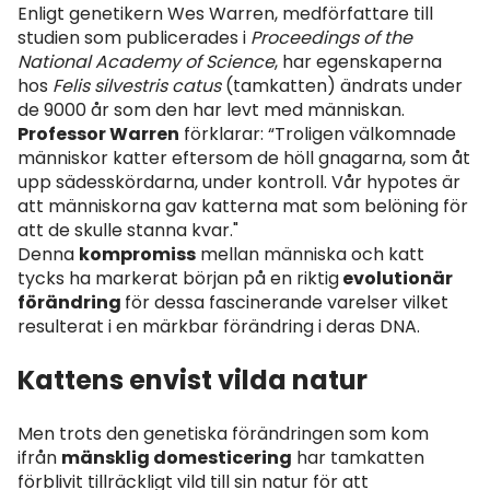
Enligt genetikern Wes Warren, medförfattare till
studien som publicerades i
Proceedings of the
National Academy of Science
, har egenskaperna
hos
Felis silvestris
catus
(tamkatten) ändrats under
de 9000 år som den har levt med människan.
Professor Warren
förklarar: “Troligen välkomnade
människor katter eftersom de höll gnagarna, som åt
upp sädesskördarna, under kontroll. Vår hypotes är
att människorna gav katterna mat som belöning för
att de skulle stanna kvar."
Denna
kompromiss
mellan människa och katt
tycks ha markerat början på en riktig
evolutionär
förändring
för dessa fascinerande varelser vilket
resulterat i en märkbar förändring i deras DNA.
Kattens envist vilda natur
Men trots den genetiska förändringen som kom
ifrån
mänsklig domesticering
har tamkatten
förblivit tillräckligt vild till sin natur för att