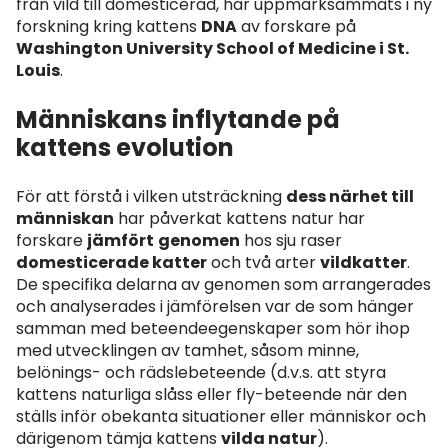
från vild till domesticerad, har uppmärksammats i ny
forskning kring kattens
DNA
av forskare på
Washington University School of Medicine i St.
Louis
.
Människans inflytande på
kattens evolution
För att förstå i vilken utsträckning
dess närhet till
människan
har påverkat kattens natur har
forskare
jämfört
genomen
hos sju raser
domesticerade katter
och två arter
vildkatter
.
De specifika delarna av genomen som arrangerades
och analyserades i jämförelsen var de som hänger
samman med beteendeegenskaper som hör ihop
med utvecklingen av tamhet, såsom minne,
belönings- och rädslebeteende (d.v.s. att styra
kattens naturliga slåss eller fly-beteende när den
ställs inför obekanta situationer eller människor och
därigenom tämja kattens
vilda natur
).