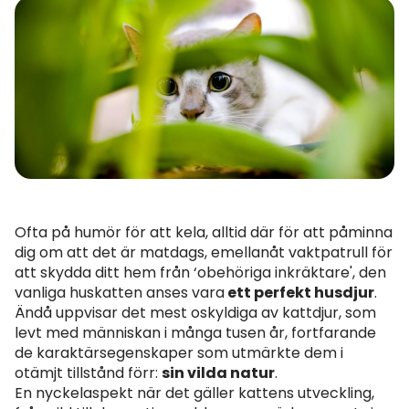
Ofta på humör för att kela, alltid där för att påminna
dig om att det är matdags, emellanåt vaktpatrull för
att skydda ditt hem från ‘obehöriga inkräktare', den
vanliga huskatten anses vara
ett perfekt husdjur
.
Ändå uppvisar det mest oskyldiga av kattdjur, som
levt med människan i många tusen år, fortfarande
de karaktärsegenskaper som utmärkte dem i
otämjt tillstånd förr:
sin vilda natur
.
En nyckelaspekt när det gäller kattens utveckling,