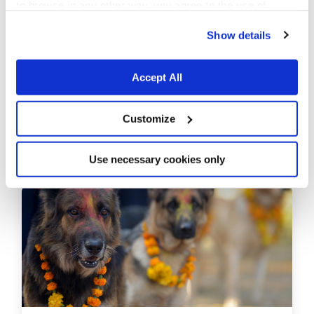
to browse in any other way, you agree to the use of
cookies.
Show details
Accept All
Customize
april 14,2022
Anticancer-hundar: det nya redskapet
för prevention?
Use necessary cookies only