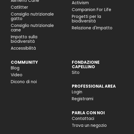
Alimenti Cane
Activism
Catlitter
Companion For Life
Consiglio nutrizionale
Progetti per la
gatto
biodiversità
Consiglio nutrizionale
Relazione d'Impatto
cane
Impatto sulla
biodiversità
Accessibilità
COMMUNITY
FONDAZIONE
CAPELLINO
Blog
Sito
Video
Dicono di noi
PROFESSIONAL AREA
Login
Registrami
PARLA CON NOI
Contattaci
Trova un negozio