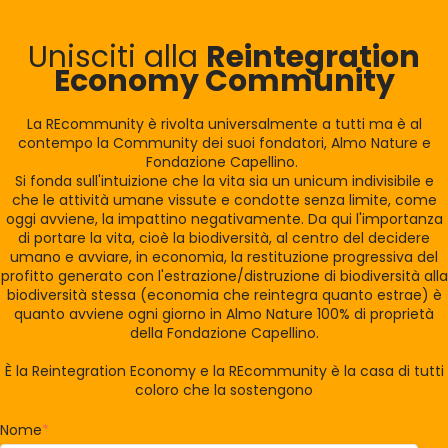
Unisciti alla
Reintegration
Economy Community
La REcommunity è rivolta universalmente a tutti ma è al
contempo la Community dei suoi fondatori, Almo Nature e
Fondazione Capellino.
Si fonda sull'intuizione che la vita sia un unicum indivisibile e
che le attività umane vissute e condotte senza limite, come
oggi avviene, la impattino negativamente. Da qui l'importanza
di portare la vita, cioè la biodiversità, al centro del decidere
umano e avviare, in economia, la restituzione progressiva del
profitto generato con l'estrazione/distruzione di biodiversità alla
biodiversità stessa (economia che reintegra quanto estrae) è
quanto avviene ogni giorno in Almo Nature 100% di proprietà
della Fondazione Capellino.
È la Reintegration Economy e la REcommunity è la casa di tutti
coloro che la sostengono
Nome
*