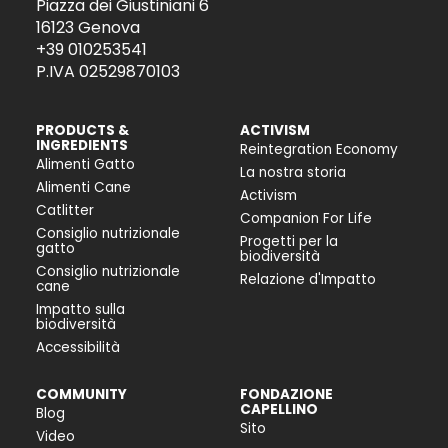
Piazza dei Giustiniani 6
16123 Genova
+39 010253541
P.IVA 02529870103
PRODUCTS &
ACTIVISM
INGREDIENTS
Reintegration Economy
Alimenti Gatto
La nostra storia
Alimenti Cane
Activism
Catlitter
Companion For Life
Consiglio nutrizionale
Progetti per la
gatto
biodiversità
Consiglio nutrizionale
Relazione d'Impatto
cane
Impatto sulla
biodiversità
Accessibilità
COMMUNITY
FONDAZIONE
CAPELLINO
Blog
Sito
Video