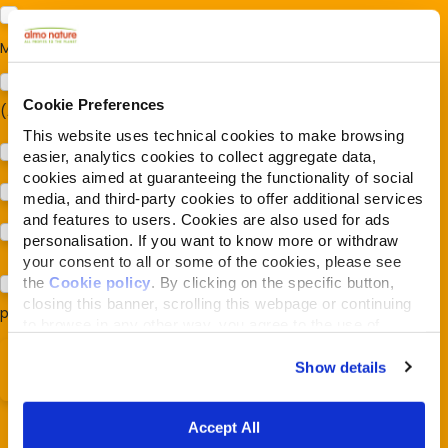
Per ora no
Mi interessa:
*
Sostegno al modello della Reintegration Economy
Cookie Preferences
(Almonature - Fondazione Capellino)
This website uses technical cookies to make browsing
Protezione della biodiversità (Fondazione Capellino)
easier, analytics cookies to collect aggregate data,
cookies aimed at guaranteeing the functionality of social
Protezione dei cani e dei gatti (Almo Nature)
media, and third-party cookies to offer additional services
and features to users. Cookies are also used for ads
Prodotti (Almo Nature)
personalisation. If you want to know more or withdraw
your consent to all or some of the cookies, please see
the
Cookie policy
. By clicking on the specific button,
Acconsento al trattamento dei miei dati e dichiaro di aver
closing this banner, scrolling this webpage or continuing
preso visione della
Privacy Policy
*
to browse in any other way, you agree to the use of
cookies.
Show details
Accept All