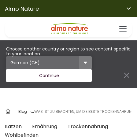
Almo Nature
Choose another country or region to see content specific
to your location.
Continue
Blog
WAS IST ZU BEACHTEN, UM DIE BESTE TROCKENNAHRUNG
Katzen
Ernährung
Trockennahrung
Wohlbefinden