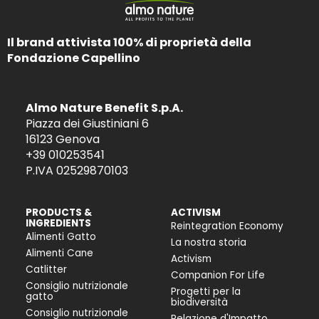
Il brand attivista 100% di proprietà della
Fondazione Capellino
Almo Nature Benefit S.p.A.
Piazza dei Giustiniani 6
16123 Genova
+39 010253541
P.IVA 02529870103
PRODUCTS &
ACTIVISM
INGREDIENTS
Reintegration Economy
Alimenti Gatto
La nostra storia
Alimenti Cane
Activism
Catlitter
Companion For Life
Consiglio nutrizionale
Progetti per la
gatto
biodiversità
Consiglio nutrizionale
Relazione d'Impatto