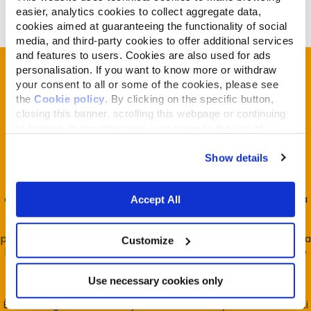
easier, analytics cookies to collect aggregate data,
cookies aimed at guaranteeing the functionality of social
media, and third-party cookies to offer additional services
and features to users. Cookies are also used for ads
personalisation. If you want to know more or withdraw
Unisciti alla
Reintegration
your consent to all or some of the cookies, please see
Economy Community
the
Cookie policy
. By clicking on the specific button,
closing this banner, scrolling this webpage or continuing
to browse in any other way, you agree to the use of
La REcommunity è rivolta universalmente a tutti ma è al
cookies.
contempo la Community dei suoi fondatori, Almo Nature e
Show details
Fondazione Capellino.
Si fonda sull'intuizione che la vita sia un unicum indivisibile e
che le attività umane vissute e condotte senza limite, come
oggi avviene, la impattino negativamente. Da qui l'importanza
Accept All
di portare la vita, cioè la biodiversità, al centro del decidere
umano e avviare, in economia, la restituzione progressiva del
profitto generato con l'estrazione/distruzione di biodiversità alla
Customize
biodiversità stessa (economia che reintegra quanto estrae) è
quanto avviene ogni giorno in Almo Nature 100% di proprietà
della Fondazione Capellino.
Use necessary cookies only
È la Reintegration Economy e la REcommunity è la casa di tutti