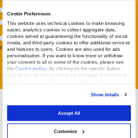
Protezione dei cani e dei gatti (Almo Nature)
Cookie Preferences
Prodotti (Almo Nature)
This website uses technical cookies to make browsing
easier, analytics cookies to collect aggregate data,
cookies aimed at guaranteeing the functionality of social
Acconsento al trattamento dei miei dati e dichiaro di aver
media, and third-party cookies to offer additional services
preso visione della
Privacy Policy
*
and features to users. Cookies are also used for ads
personalisation. If you want to know more or withdraw
your consent to all or some of the cookies, please see
the
Cookie policy
. By clicking on the specific button,
closing this banner, scrolling this webpage or continuing
to browse in any other way, you agree to the use of
cookies.
Show details
Accept All
Verwandte Artikel
Customize