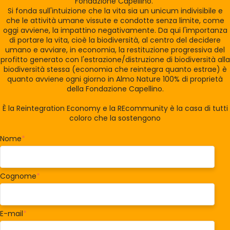
Fondazione Capellino.
Si fonda sull'intuizione che la vita sia un unicum indivisibile e
che le attività umane vissute e condotte senza limite, come
oggi avviene, la impattino negativamente. Da qui l'importanza
di portare la vita, cioè la biodiversità, al centro del decidere
umano e avviare, in economia, la restituzione progressiva del
profitto generato con l'estrazione/distruzione di biodiversità alla
biodiversità stessa (economia che reintegra quanto estrae) è
quanto avviene ogni giorno in Almo Nature 100% di proprietà
della Fondazione Capellino.
È la Reintegration Economy e la REcommunity è la casa di tutti
coloro che la sostengono
Nome
*
Cognome
*
E-mail
*