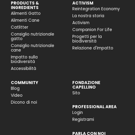
PRODUCTS &
ACTIVISM
INGREDIENTS
Reintegration Economy
Alimenti Gatto
La nostra storia
Alimenti Cane
Activism
Catlitter
Companion For Life
Consiglio nutrizionale
Progetti per la
gatto
biodiversità
Consiglio nutrizionale
Relazione d'Impatto
cane
Impatto sulla
biodiversità
Accessibilità
COMMUNITY
FONDAZIONE
CAPELLINO
Blog
Sito
Video
Dicono di noi
PROFESSIONAL AREA
Login
Registrami
PARLA CON NOI