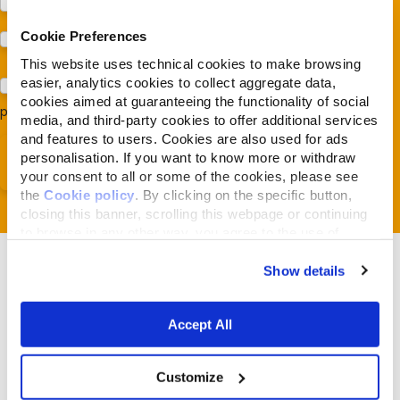
Protezione dei cani e dei gatti (Almo Nature)
Cookie Preferences
Prodotti (Almo Nature)
This website uses technical cookies to make browsing
easier, analytics cookies to collect aggregate data,
Acconsento al trattamento dei miei dati e dichiaro di aver
cookies aimed at guaranteeing the functionality of social
preso visione della
Privacy Policy
*
media, and third-party cookies to offer additional services
and features to users. Cookies are also used for ads
personalisation. If you want to know more or withdraw
your consent to all or some of the cookies, please see
the
Cookie policy
. By clicking on the specific button,
closing this banner, scrolling this webpage or continuing
to browse in any other way, you agree to the use of
cookies.
Show details
Accept All
Verwandte Artikel
Customize