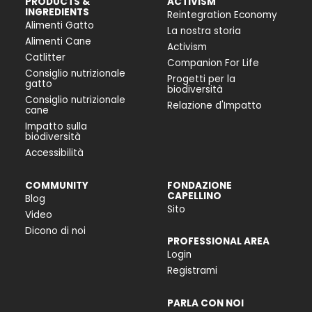
PRODUCTS &
ACTIVISM
INGREDIENTS
Reintegration Economy
Alimenti Gatto
La nostra storia
Alimenti Cane
Activism
Catlitter
Companion For Life
Consiglio nutrizionale
Progetti per la
gatto
biodiversità
Consiglio nutrizionale
Relazione d'Impatto
cane
Impatto sulla
biodiversità
Accessibilità
COMMUNITY
FONDAZIONE
CAPELLINO
Blog
Sito
Video
Dicono di noi
PROFESSIONAL AREA
Login
Registrami
PARLA CON NOI