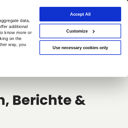
Accept All
aggregate data,
ffer additional
Bezugsquellen
Customize
 to know more or
cking on the
other way, you
Use necessary cookies only
Continue
, Berichte &