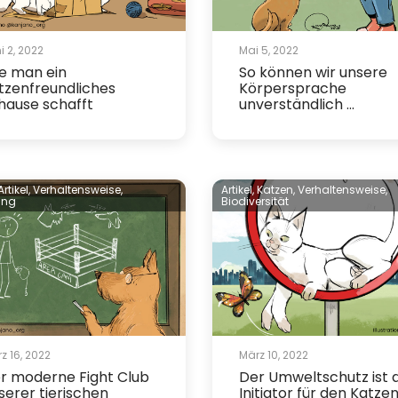
i 2, 2022
Mai 5, 2022
e man ein
So können wir unsere
tzenfreundliches
Körpersprache
hause schafft
unverständlich ...
Artikel,
Verhaltensweise,
Artikel,
Katzen,
Verhaltensweise,
ung
Biodiversität
z 16, 2022
März 10, 2022
r moderne Fight Club
Der Umweltschutz ist 
serer tierischen
Initiator für den Katzens