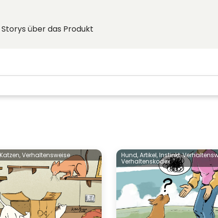
Storys über das Produkt
Katzen,
Verhaltensweise
Hund,
Artikel,
Instinkt,
Verhaltensw
Verhaltenskodex