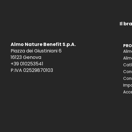
Il br
Almo Nature Benefit S.p.A.
PRO
Piazza dei Giustiniani 6
Alim
16123 Genova
Alim
+39 010253541
Catl
P.IVA 02529870103
Cons
Cons
Impa
Acce