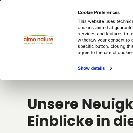
Cookie Preferences
This website uses technica
cookies aimed at guaranteei
Produ
services and features to u
withdraw your consent to a
specific button, closing th
agree to the use of cookie
Choose another country or region to see content specifi
Show details
Unsere Neuigk
Einblicke in di