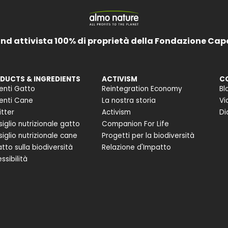
and attivista 100% di proprietà della Fondazione Cap
DUCTS & INGREDIENTS
ACTIVISM
C
enti Gatto
Reintegration Economy
Bl
enti Cane
La nostra storia
Vi
itter
Activism
Di
iglio nutrizionale gatto
Companion For Life
iglio nutrizionale cane
Progetti per la biodiversità
tto sulla biodiversità
Relazione d'Impatto
ssibilità