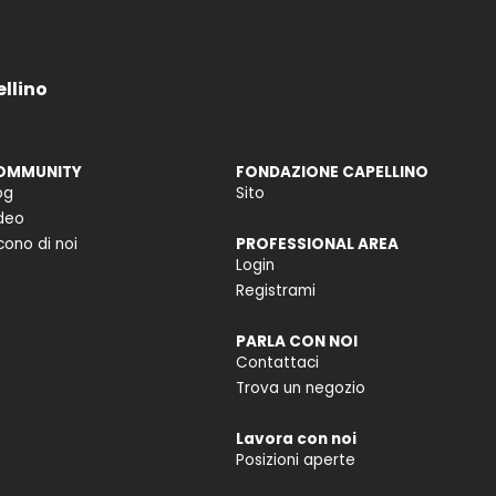
ellino
OMMUNITY
FONDAZIONE CAPELLINO
og
Sito
deo
cono di noi
PROFESSIONAL AREA
Login
Registrami
PARLA CON NOI
Contattaci
Trova un negozio
Lavora con noi
Posizioni aperte