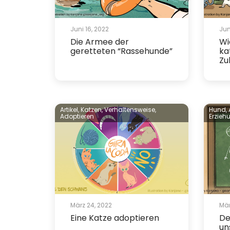
Juni 16, 2022
Jun
Die Armee der
Wi
geretteten “Rassehunde”
ka
Zu
Artikel,
Katzen,
Verhaltensweise,
Hund,
Adoptieren
Erzieh
März 24, 2022
Mär
Eine Katze adoptieren
De
un