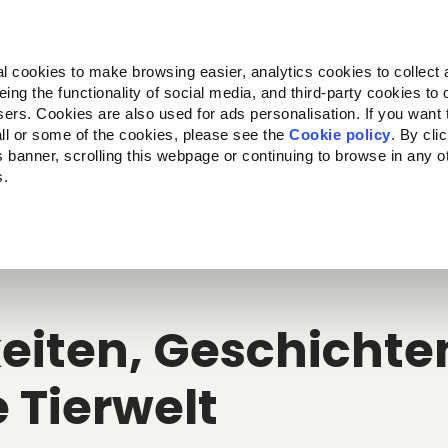
Almo Nature
Fondazione Capellino
REcommunity
l cookies to make browsing easier, analytics cookies to collect 
ng the functionality of social media, and third-party cookies to o
kte
Companion for Life
Ausschreibung
Über uns
sers. Cookies are also used for ads personalisation. If you want
ll or some of the cookies, please see the
Cookie policy
. By cli
is banner, scrolling this webpage or continuing to browse in any 
s.
c to your location.
eiten, Geschichten
e Tierwelt