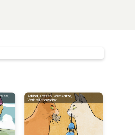
eise,
Artikel,
Katzen,
Wildkatze,
Verhaltensweise