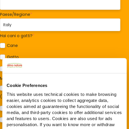
Paese/Regione
*
Hai cani o gatti?
*
Cane
Gatto
Per ora no
Mi interessa:
*
Cookie Preferences
Sostegno al modello della Reintegration Economy
This website uses technical cookies to make browsing
(Almonature - Fondazione Capellino)
easier, analytics cookies to collect aggregate data,
cookies aimed at guaranteeing the functionality of social
Protezione della biodiversità (Fondazione Capellino)
media, and third-party cookies to offer additional services
and features to users. Cookies are also used for ads
Protezione dei cani e dei gatti (Almo Nature)
personalisation. If you want to know more or withdraw