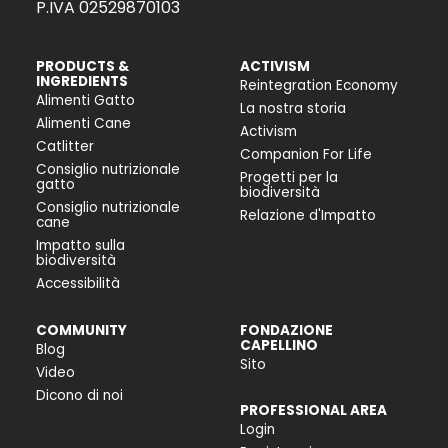
P.IVA 02529870103
PRODUCTS &
ACTIVISM
INGREDIENTS
Reintegration Economy
Alimenti Gatto
La nostra storia
Alimenti Cane
Activism
Catlitter
Companion For Life
Consiglio nutrizionale
Progetti per la
gatto
biodiversità
Consiglio nutrizionale
Relazione d'Impatto
cane
Impatto sulla
biodiversità
Accessibilità
COMMUNITY
FONDAZIONE
CAPELLINO
Blog
Sito
Video
Dicono di noi
PROFESSIONAL AREA
Login