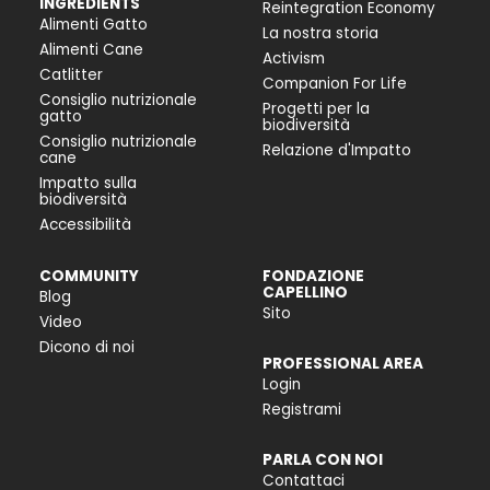
INGREDIENTS
Reintegration Economy
Alimenti Gatto
La nostra storia
Alimenti Cane
Activism
Catlitter
Companion For Life
Consiglio nutrizionale
Progetti per la
gatto
biodiversità
Consiglio nutrizionale
Relazione d'Impatto
cane
Impatto sulla
biodiversità
Accessibilità
COMMUNITY
FONDAZIONE
CAPELLINO
Blog
Sito
Video
Dicono di noi
PROFESSIONAL AREA
Login
Registrami
PARLA CON NOI
Contattaci