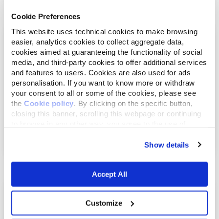
Cookie Preferences
This website uses technical cookies to make browsing
easier, analytics cookies to collect aggregate data,
cookies aimed at guaranteeing the functionality of social
media, and third-party cookies to offer additional services
and features to users. Cookies are also used for ads
personalisation. If you want to know more or withdraw
your consent to all or some of the cookies, please see
the
Cookie policy
. By clicking on the specific button,
closing this banner, scrolling this webpage or continuing
to browse in any other way, you agree to the use of
Januar 9, 2018
cookies.
Wildkatzen: Gefährdete Schönheiten
Show details
Accept All
Customize