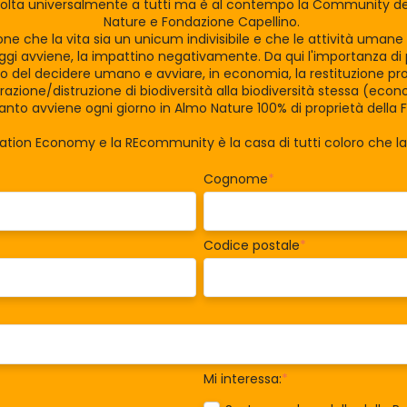
olta universalmente a tutti ma è al contempo la Community dei
Nature e Fondazione Capellino.
zione che la vita sia un unicum indivisibile e che le attività uman
gi avviene, la impattino negativamente. Da qui l'importanza di po
tro del decidere umano e avviare, in economia, la restituzione pro
razione/distruzione di biodiversità alla biodiversità stessa (eco
nto avviene ogni giorno in Almo Nature 100% di proprietà della 
ration Economy e la REcommunity è la casa di tutti coloro che 
Cognome
*
Codice postale
*
Mi interessa:
*