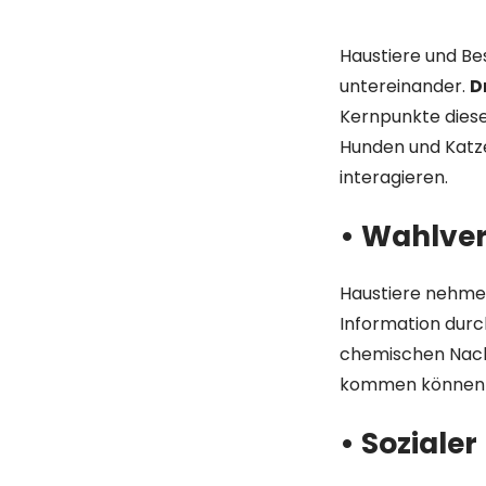
Haustiere und Be
untereinander.
D
Kernpunkte diese
Hunden und Katze
interagieren.
• Wahlve
Haustiere nehmen
Information durc
chemischen Nachr
kommen können od
• Soziale