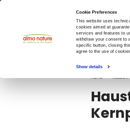
Cookie Preferences
This website uses technica
cookies aimed at guaranteei
Produ
services and features to u
withdraw your consent to a
specific button, closing th
agree to the use of cookie
Blog
Hausti
Show details
Hund
Katzen
Haust
Kernp