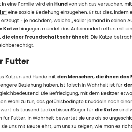
in eine Familie wird ein
Hund
von sich aus versuchen, mit
ls“
eine soziale Beziehung einzugehen. Er tut dies, indem
erzeugt - je nachdem, welche „Rolle“ jemand in seinen 
e Katze
hingegen mündet das Aufeinandertreffen mit e
 die einer Freundschaft sehr ähnelt
: Die Katze betrach
leichberechtigt.
r Futter
ss Katzen und Hunde mit
den Menschen, die ihnen das 
e engere Beziehung haben, ist falsch.In Wahrheit ist für
de
 gleichbedeutend: Die Befriedigung, mit dem Besitzer etw
en Wohl zu tun, das gefühlsbedingte Knuddeln nach einem
ert als tausend Leckerbissen!Sogar für
die Katze
sind w
ür Futter. In Wahrheit bewertet sie uns als so ungeschi
 sie uns mit Beute ehrt, um uns zu zeigen, wie man es rich