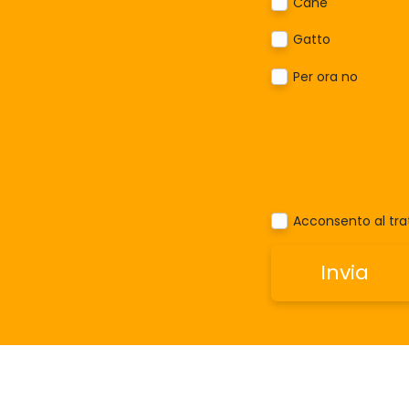
Cane
Gatto
Per ora no
Acconsento al trat