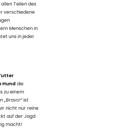
 allen Teilen des
 er verschiedene
Augen
inem Menschen in
tet uns in jeder
Futter
n Hund
die
as zu einem
 „Bravo!“ ist
ir nicht nur reine
ckt auf der Jagd
tig macht!