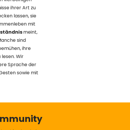
sse ihrer Art zu
ecken lassen, sie
usammenleben mit
rständnis
meint,
 Manche sind
 bemühen, ihre
 lesen. Wir
sere Sprache der
 Gesten sowie mit
Community