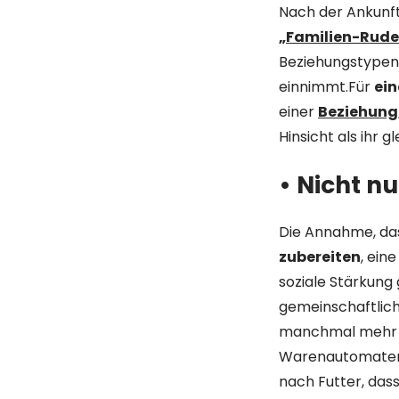
Nach der Ankunft 
„Familien-Rude
Beziehungstypen 
einnimmt.Für
ein
einer
Beziehung,
Hinsicht als ihr g
• Nicht nu
Die Annahme, da
zubereiten
, ein
soziale Stärkung
gemeinschaftlich
manchmal mehr w
Warenautomaten f
nach Futter, dass