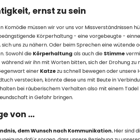
tigkeit, ernst zu sein
ten Komödie müssen wir vor uns vor Missverständnissen hü
 beängstigende Körperhaltung - eine vorgebeugte - einn
, sich uns zu nähern. Oder beim Sprechen eine wütende o
n. Sowohl die
Körperhaltung
als auch die
Stimme
vermit
 während wir ihn mit Worten bitten, sich der Drohung zu
 Gegenwart einer
Katze
zu schnell bewegen oder unsere 
tuch verstecken, könnte diese uns mit Beute in Verbindu
halten bei räuberischem Verhalten also mit einem Tadel 
eundschaft in Gefahr bringen.
age von …
ändnis, dem Wunsch nach Kommunikation.
Hier sind d
neigung dafür sorgen, dass unsere Beziehung zu unsere