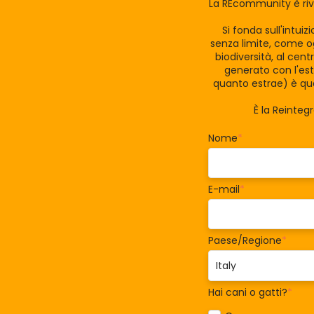
La REcommunity è riv
Si fonda sull'intui
senza limite, come og
biodiversità, al cen
generato con l'est
quanto estrae) è qua
È la Reinteg
Nome
*
E-mail
*
Paese/Regione
*
Hai cani o gatti?
*