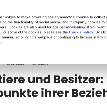
Almo Nature
Fondazione Capellino
REcommunity
l cookies to make browsing easier, analytics cookies to collect 
ng the functionality of social media, and third-party cookies to o
kte
Companion for Life
Ausschreibung
Über uns
sers. Cookies are also used for ads personalisation. If you want
ll or some of the cookies, please see the
Cookie policy
. By cli
is banner, scrolling this webpage or continuing to browse in any 
s.
ere und Besitzer: 5 Kernpunkte ihrer Beziehung
Lifehacks
Einblicke
iere und Besitzer:
unkte ihrer Bezi