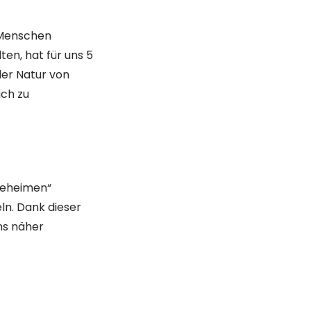
 Menschen
lten, hat für uns 5
der Natur von
ich zu
geheimen“
ln. Dank dieser
ns näher