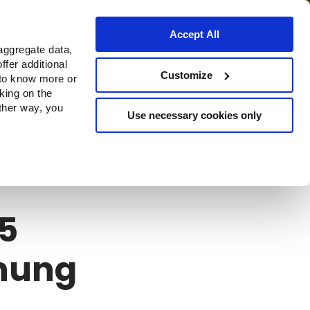
Accept All
aggregate data,
ffer additional
Bezugsquellen
Customize
 to know more or
cking on the
other way, you
Use necessary cookies only
 5
ehung