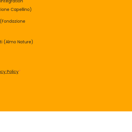
integration
one Capellino)
à (Fondazione
tti (Almo Nature)
acy Policy
*