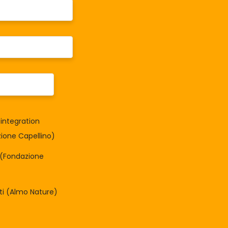
integration
one Capellino)
à (Fondazione
tti (Almo Nature)