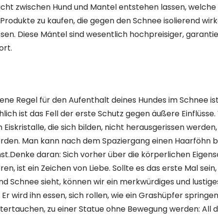
icht zwischen Hund und Mantel entstehen lassen, welche
t Produkte zu kaufen, die gegen den Schnee isolierend wir
sen. Diese Mäntel sind wesentlich hochpreisiger, garanti
rt.
ene Regel für den Aufenthalt deines Hundes im Schnee ist,
ch ist das Fell der erste Schutz gegen äußere Einflüsse. 
n Eiskristalle, die sich bilden, nicht herausgerissen werden
erden. Man kann nach dem Spaziergang einen Haarföhn b
st.Denke daran: Sich vorher über die körperlichen Eigen
ren, ist ein Zeichen von Liebe. Sollte es das erste Mal sein
und Schnee sieht, können wir ein merkwürdiges und lustig
r wird ihn essen, sich rollen, wie ein Grashüpfer springe
ertauchen, zu einer Statue ohne Bewegung werden: All d