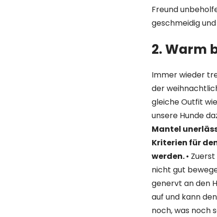
Freund unbeholfe
geschmeidig und
2.
Warm b
Immer wieder tref
der weihnachtlic
gleiche Outfit wie
unsere Hunde da
Mantel unerlässl
Kriterien für de
werden.
• Zuerst
nicht gut bewege
genervt an den H
auf und kann den
noch, was noch s