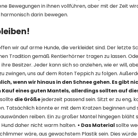
ne Bewegungen in ihnen vollführen, aber mit der Zeit wird
 harmonisch darin bewegen.
leiben!
fen wir auf arme Hunde, die verkleidet sind. Der letzte Schr
hen Tradition gemäß Rentierhörner tragen zu lassen. Ode
 ihre Besitzer. Jeder kann sich so anziehen, wie er will, abe
zu zwingen, uns auf dem Roten Teppich zu folgen. Auße
ich, wenn wir hinaus in den Schnee gehen. Es gibt nic
n Kauf eines guten Mantels, allerdings sollten auf di
 sollte
die Größe
jederzeit passend sein. Sitzt er zu eng, 
n. Tatsächlich könnte er mit dem Kratzen beginnen und 
auswänden reiben. Ein zu großer Mantel hingegen bläht sic
 Hund daher nicht warm halten.
• Das Material
sollte w
chlimmer wäre, aus gewachstem Plastik sein. Dies würde