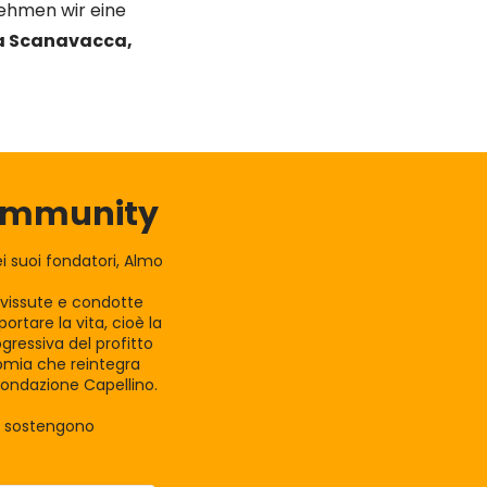
ehmen wir eine
uca Scanavacca,
Community
 suoi fondatori, Almo
e vissute e condotte
rtare la vita, cioè la
gressiva del profitto
nomia che reintegra
Fondazione Capellino.
la sostengono