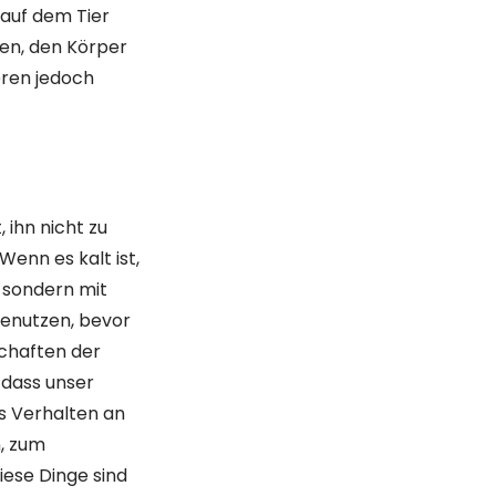
 auf dem Tier
ken, den Körper
eren jedoch
 ihn nicht zu
Wenn es kalt ist,
, sondern mit
enutzen, bevor
schaften der
, dass unser
es Verhalten an
n, zum
iese Dinge sind