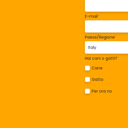
E-mail
*
Paese/Regione
*
Hai cani o gatti?
*
Cane
Gatto
Per ora no