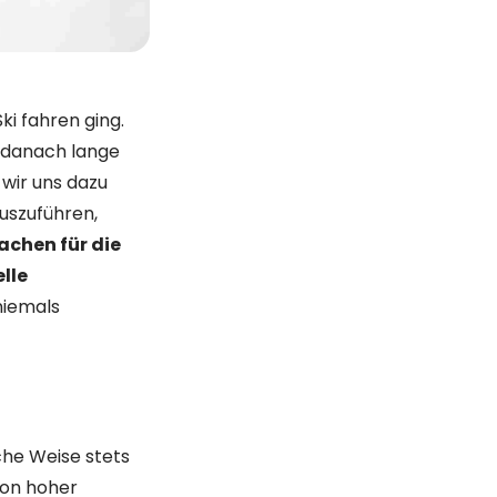
ki fahren ging.
d danach lange
wir uns dazu
auszuführen,
achen für die
lle
niemals
che Weise stets
von hoher