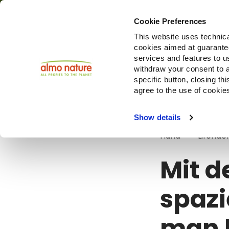
Cookie Preferences
This website uses technica
cookies aimed at guaranteei
Produ
services and features to u
withdraw your consent to a
specific button, closing th
agree to the use of cookie
Blog
Mit de
Show details
Hund
Lifehac
Mit 
spazi
man b