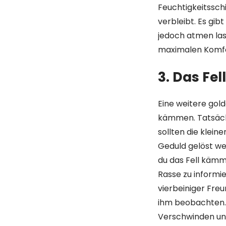
Feuchtigkeitssch
verbleibt. Es gib
jedoch atmen las
maximalen Komfo
3. Das Fell
Eine weitere gold
kämmen. Tatsächli
sollten die kleine
Geduld gelöst w
du das Fell kämm
Rasse zu informie
vierbeiniger Fre
ihm beobachten. E
Verschwinden unt