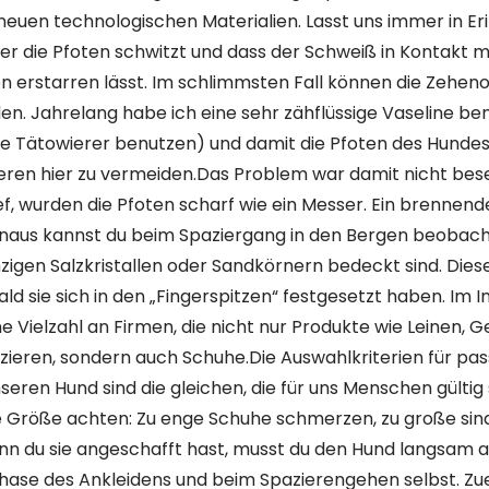
neuen technologischen Materialien. Lasst uns immer in Er
er die Pfoten schwitzt und dass der Schweiß in Kontakt mi
en erstarren lässt. Im schlimmsten Fall können die Zehen
n. Jahrelang habe ich eine sehr zähflüssige Vaseline be
 die Tätowierer benutzen) und damit die Pfoten des Hunde
eren hier zu vermeiden.Das Problem war damit nicht besei
ief, wurden die Pfoten scharf wie ein Messer. Ein brennend
inaus kannst du beim Spaziergang in den Bergen beobach
igen Salzkristallen oder Sandkörnern bedeckt sind. Dies
ald sie sich in den „Fingerspitzen“ festgesetzt haben. Im I
e Vielzahl an Firmen, die nicht nur Produkte wie Leinen, G
ieren, sondern auch Schuhe.Die Auswahlkriterien für pa
eren Hund sind die gleichen, die für uns Menschen gültig s
die Größe achten: Zu enge Schuhe schmerzen, zu große sin
n du sie angeschafft hast, musst du den Hund langsam 
Phase des Ankleidens und beim Spazierengehen selbst. Zue