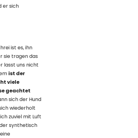
 er sich
ei ist es, ihn
r sie tragen das
r lasst uns nicht
rdem
ist der
ht viele
ese geachtet
kann sich der Hund
sich wiederholt
h zuviel mit Luft
eder synthetisch
 eine