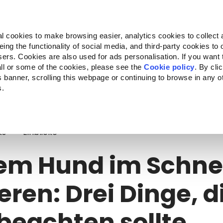
Almo Nature
Fondazione Capellino
REcommunity
l cookies to make browsing easier, analytics cookies to collect 
ng the functionality of social media, and third-party cookies to o
kte
Companion for Life
Ausschreibung
Über uns
sers. Cookies are also used for ads personalisation. If you want
ll or some of the cookies, please see the
Cookie policy
. By cli
is banner, scrolling this webpage or continuing to browse in any 
s.
m Hund im Schnee spazieren: Drei Dinge, die man beachten sollte
ks
Einblicke
dem Hund im Schn
eren: Drei Dinge, d
eachten sollte