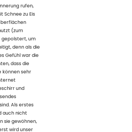
innerung rufen,
t Schnee zu Eis
oberflächen
nutzt (zum
s gepolstert, um
tigt, denn als die
es Gefühl war die
ten, dass die
e können sehr
nternet
eschirr und
ssendes
ind. Als erstes
d auch nicht
an sie gewöhnen,
rst wird unser