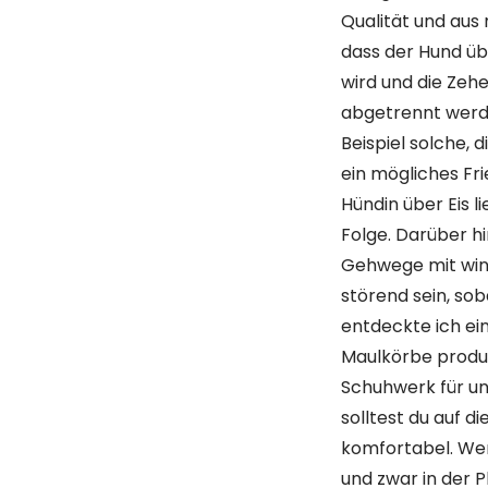
Qualität und aus 
dass der Hund üb
wird und die Zeh
abgetrennt werde
Beispiel solche,
ein mögliches Fri
Hündin über Eis l
Folge. Darüber h
Gehwege mit winz
störend sein, sob
entdeckte ich ein
Maulkörbe produz
Schuhwerk für uns
solltest du auf 
komfortabel. Wen
und zwar in der 