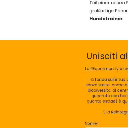
Teil einer neuen
großartige Erinn
Hundetrainer
Unisciti a
La REcommunity è riv
Si fonda sull'intui
senza limite, come og
biodiversità, al cen
generato con l'est
quanto estrae) è qua
È la Reinteg
Nome
*