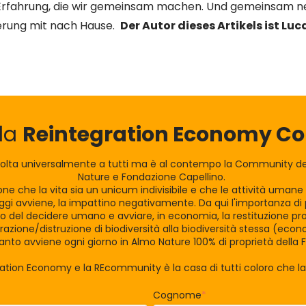
 Erfahrung, die wir gemeinsam machen. Und gemeinsam n
erung mit nach Hause.
Der Autor dieses Artikels ist L
lla
Reintegration Economy 
olta universalmente a tutti ma è al contempo la Community dei
Nature e Fondazione Capellino.
zione che la vita sia un unicum indivisibile e che le attività uman
gi avviene, la impattino negativamente. Da qui l'importanza di po
tro del decidere umano e avviare, in economia, la restituzione pro
razione/distruzione di biodiversità alla biodiversità stessa (eco
nto avviene ogni giorno in Almo Nature 100% di proprietà della 
ration Economy e la REcommunity è la casa di tutti coloro che 
Cognome
*