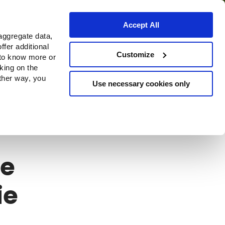
Accept All
aggregate data,
ffer additional
Bezugsquellen
Customize
 to know more or
cking on the
other way, you
Use necessary cookies only
ee
ie