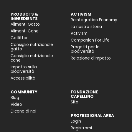
PRODUCTS &
ACTIVISM
INGREDIENTS
Reintegration Economy
Alimenti Gatto
La nostra storia
Alimenti Cane
Activism
Catlitter
Companion For Life
Consiglio nutrizionale
Progetti per la
gatto
biodiversità
Consiglio nutrizionale
Relazione d'Impatto
cane
Impatto sulla
biodiversità
Accessibilità
COMMUNITY
FONDAZIONE
CAPELLINO
Blog
Sito
Video
Dicono di noi
PROFESSIONAL AREA
Login
Registrami