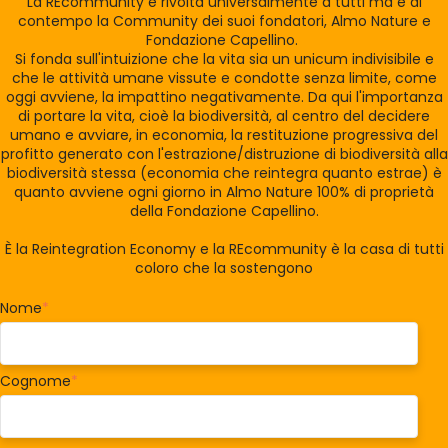
La REcommunity è rivolta universalmente a tutti ma è al
contempo la Community dei suoi fondatori, Almo Nature e
Fondazione Capellino.
Si fonda sull'intuizione che la vita sia un unicum indivisibile e
che le attività umane vissute e condotte senza limite, come
oggi avviene, la impattino negativamente. Da qui l'importanza
di portare la vita, cioè la biodiversità, al centro del decidere
umano e avviare, in economia, la restituzione progressiva del
profitto generato con l'estrazione/distruzione di biodiversità alla
biodiversità stessa (economia che reintegra quanto estrae) è
quanto avviene ogni giorno in Almo Nature 100% di proprietà
della Fondazione Capellino.
È la Reintegration Economy e la REcommunity è la casa di tutti
coloro che la sostengono
Nome
*
Cognome
*