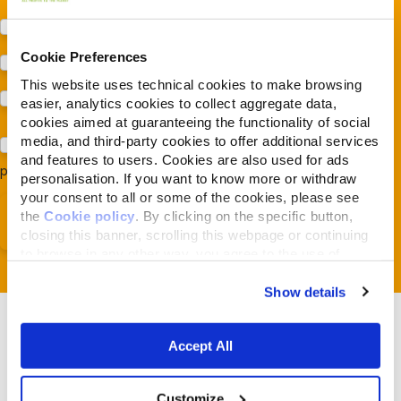
Protezione della biodiversità (Fondazione Capellino)
Cookie Preferences
Protezione dei cani e dei gatti (Almo Nature)
This website uses technical cookies to make browsing
Prodotti (Almo Nature)
easier, analytics cookies to collect aggregate data,
cookies aimed at guaranteeing the functionality of social
media, and third-party cookies to offer additional services
Acconsento al trattamento dei miei dati e dichiaro di aver
and features to users. Cookies are also used for ads
preso visione della
Privacy Policy
*
personalisation. If you want to know more or withdraw
your consent to all or some of the cookies, please see
the
Cookie policy
. By clicking on the specific button,
closing this banner, scrolling this webpage or continuing
to browse in any other way, you agree to the use of
cookies.
Show details
Accept All
Verwandte Artikel
Customize