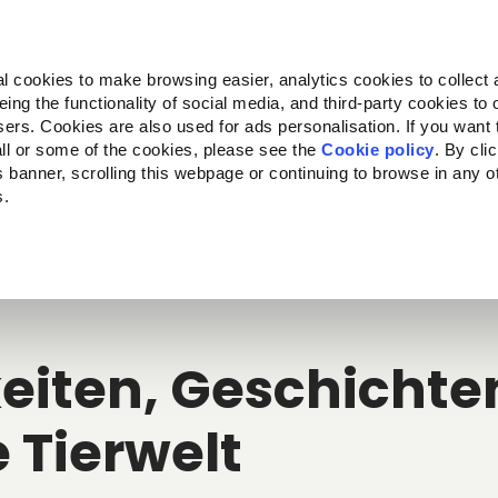
Almo Nature
Fondazione Capellino
REcommunity
l cookies to make browsing easier, analytics cookies to collect 
ng the functionality of social media, and third-party cookies to o
kte
Companion for Life
Ausschreibung
Über uns
sers. Cookies are also used for ads personalisation. If you want
ll or some of the cookies, please see the
Cookie policy
. By cli
is banner, scrolling this webpage or continuing to browse in any 
s.
c to your location.
eiten, Geschichten
e Tierwelt