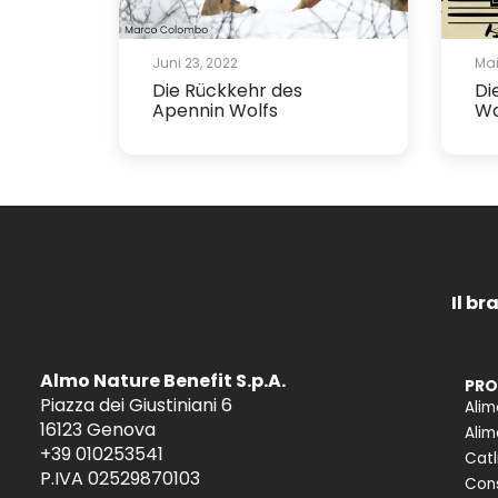
Juni 23, 2022
Mai
Die Rückkehr des
Di
Apennin Wolfs
Wa
Il br
Almo Nature Benefit S.p.A.
PRO
Piazza dei Giustiniani 6
Alim
16123 Genova
Alim
+39 010253541
Catl
P.IVA 02529870103
Cons