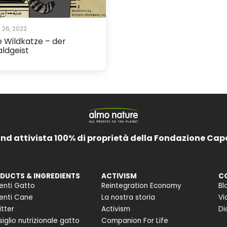
 26, 2022
e Wildkatze – der
ldgeist
and attivista 100% di proprietà della Fondazione Cap
DUCTS & INGREDIENTS
ACTIVISM
C
enti Gatto
Reintegration Economy
Bl
enti Cane
La nostra storia
Vi
itter
Activism
Di
iglio nutrizionale gatto
Companion For Life