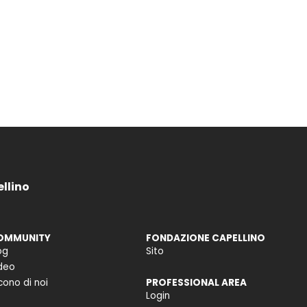
ellino
OMMUNITY
FONDAZIONE CAPELLINO
og
Sito
deo
cono di noi
PROFESSIONAL AREA
Login