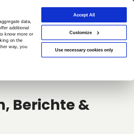
Accept All
aggregate data,
ffer additional
Bezugsquellen
Customize
 to know more or
cking on the
other way, you
Use necessary cookies only
Continue
, Berichte &