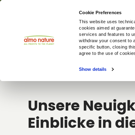
Cookie Preferences
This website uses technica
cookies aimed at guaranteei
Produ
services and features to u
withdraw your consent to a
specific button, closing th
agree to the use of cookie
Choose another country or region to see content specifi
Show details
Unsere Neuigk
Einblicke in di