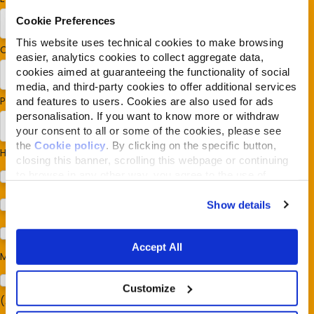
Cookie Preferences
This website uses technical cookies to make browsing
Codice postale
*
easier, analytics cookies to collect aggregate data,
cookies aimed at guaranteeing the functionality of social
media, and third-party cookies to offer additional services
Paese/Regione
*
and features to users. Cookies are also used for ads
personalisation. If you want to know more or withdraw
your consent to all or some of the cookies, please see
the
Cookie policy
. By clicking on the specific button,
Hai cani o gatti?
*
closing this banner, scrolling this webpage or continuing
to browse in any other way, you agree to the use of
Cane
cookies.
Gatto
Show details
Per ora no
Accept All
Mi interessa:
*
Sostegno al modello della Reintegration Economy
Customize
(Almonature - Fondazione Capellino)