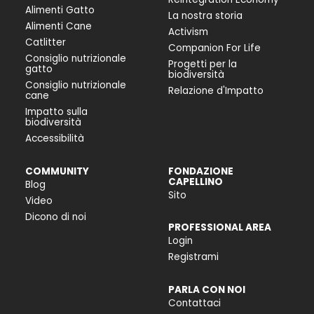
Alimenti Gatto
La nostra storia
Alimenti Cane
Activism
Catlitter
Companion For Life
Consiglio nutrizionale
Progetti per la
gatto
biodiversità
Consiglio nutrizionale
Relazione d'Impatto
cane
Impatto sulla
biodiversità
Accessibilità
COMMUNITY
FONDAZIONE
CAPELLINO
Blog
Sito
Video
Dicono di noi
PROFESSIONAL AREA
Login
Registrami
PARLA CON NOI
Contattaci