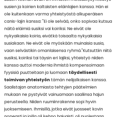
susien ja koirien kaltaisten eläinlajien kanssa. Hän ei
ole kuitenkaan varma yhteistyöstä alkuperäisen
canis-lajin kanssa: "Ei ole selvää, onko sopivaa kutsua
näitä eläimiä susiksi vai koiriksi. Ne eivät ole
nykyaikaisia koiria, eivätkä toisaalta nykyaikaisia
susiakaan. Ne eivät ole myöskään muinaisia susia,
vaan selvästikin omanlaisensa ryhmä."Kutsuttiin niitä
susiksi, koiriksi tai täysin eri lajiksi, yhteistyö niiden
kanssa auttoi modernia ihmistä kompensoimaan
fyysisiä puutteitaan ja luomaan
täydellisesti
toimivan yhteistyön
tämän nelijalkaisen kanssa.
Saalistajan anatomiasta tehtyjen päätelmien
mukaan ne pystyivät vainuamaan saaliinsa hajun
perusteella. Niiden ruumiinrakenne sopi hyvin
juoksemiseen. Ihmisillä, jotka eivät juosseet kovin
nopeasti ja joilla oli kehno hajuaisti, oli puolestaan