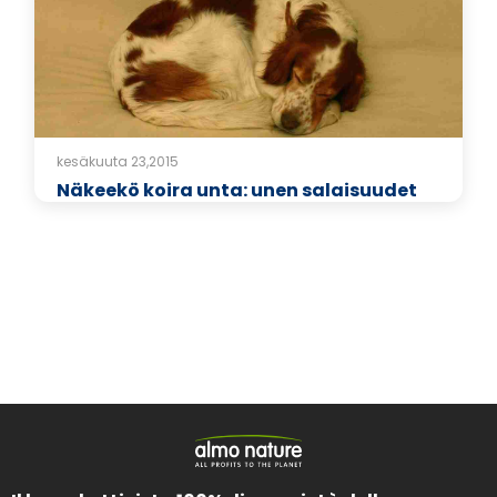
kesäkuuta 23,2015
Näkeekö koira unta: unen salaisuudet