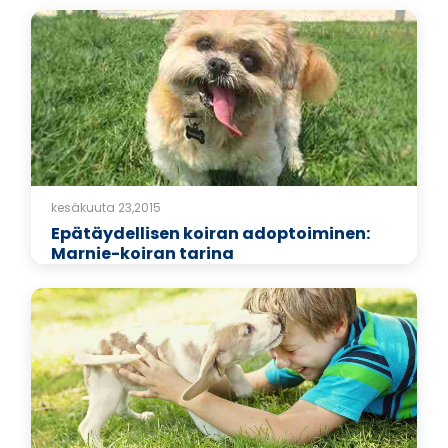
kesäkuuta 23,2015
Epätäydellisen koiran adoptoiminen:
Marnie-koiran tarina