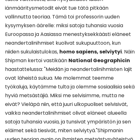
iänmääritysmetodit eivät tue tätä pitkään
vallinnutta teoriaa. Tämä toi professorin uuden
kysymyksen äärelle: miksi satoja tuhansia vuosia
Euroopassa ja Aasiassa menestyksekkäästi eläneet
neandertalinihmiset kuolivat sukupuuttoon, kun
niiden sukulaistulokas,
homo sapiens, selviytyi
. Näin
Shipman kertoi vastikään
National Geographicin
haastattelussa: "Meidän ja neandertalinihmisten lajit
ovat läheistä sukua. Me molemmat teemme
työkaluja, käytämme tulta ja olemme sosiaalisia sekä
hyviä metsästäjiä. Miksi me selvisimme, mutta ne
eivät? Vieläpä niin, että juuri ulkopuoliset selvisivät,
vaikka neandertalinihmiset olivat eläneet alueella
satoja tuhansia vuosia, ja tunsivat ympäristön ja sen
eläimet sekä tiesivät, miten selviytyä."Shipmanin
uuden teorian avain on ihmisten metsästysyhteistyö