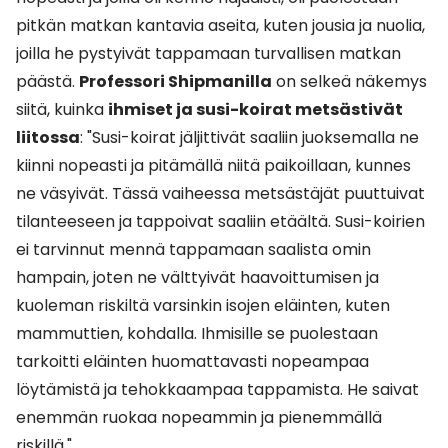
pitkän matkan kantavia aseita, kuten jousia ja nuolia,
joilla he pystyivät tappamaan turvallisen matkan
päästä.
Professori Shipmanilla
on selkeä näkemys
siitä, kuinka
ihmiset ja susi-koirat metsästivät
liitossa
: "Susi-koirat jäljittivät saaliin juoksemalla ne
kiinni nopeasti ja pitämällä niitä paikoillaan, kunnes
ne väsyivät. Tässä vaiheessa metsästäjät puuttuivat
tilanteeseen ja tappoivat saaliin etäältä. Susi-koirien
ei tarvinnut mennä tappamaan saalista omin
hampain, joten ne välttyivät haavoittumisen ja
kuoleman riskiltä varsinkin isojen eläinten, kuten
mammuttien, kohdalla. Ihmisille se puolestaan
tarkoitti eläinten huomattavasti nopeampaa
löytämistä ja tehokkaampaa tappamista. He saivat
enemmän ruokaa nopeammin ja pienemmällä
riskillä."