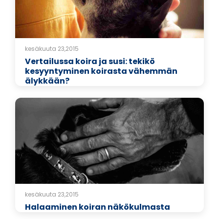
kesäkuuta 23,2015
Vertailussa koira ja susi: tekikö
kesyyntyminen koirasta vähemmän
älykkään?
kesäkuuta 23,2015
Halaaminen koiran näkökulmasta