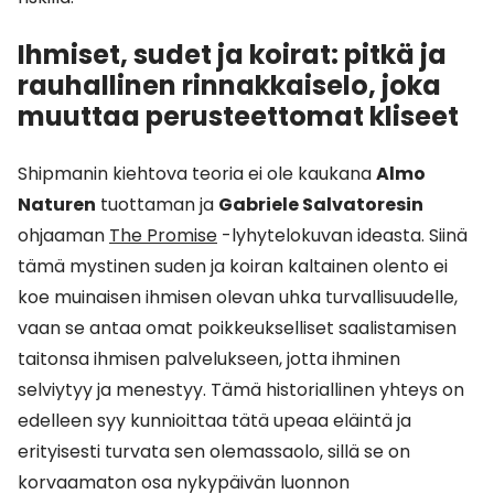
Ihmiset, sudet ja koirat: pitkä ja
rauhallinen rinnakkaiselo, joka
muuttaa perusteettomat kliseet
Shipmanin kiehtova teoria ei ole kaukana
Almo
Naturen
tuottaman ja
Gabriele Salvatoresin
ohjaaman
The Promise
-lyhytelokuvan ideasta. Siinä
tämä mystinen suden ja koiran kaltainen olento ei
koe muinaisen ihmisen olevan uhka turvallisuudelle,
vaan se antaa omat poikkeukselliset saalistamisen
taitonsa ihmisen palvelukseen, jotta ihminen
selviytyy ja menestyy. Tämä historiallinen yhteys on
edelleen syy kunnioittaa tätä upeaa eläintä ja
erityisesti turvata sen olemassaolo, sillä se on
korvaamaton osa nykypäivän luonnon