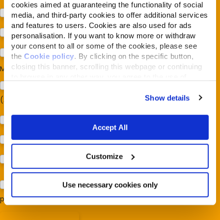
cookies aimed at guaranteeing the functionality of social
Cane
media, and third-party cookies to offer additional services
and features to users. Cookies are also used for ads
Gatto
personalisation. If you want to know more or withdraw
your consent to all or some of the cookies, please see
Per ora no
the
Cookie policy
. By clicking on the specific button,
closing this banner, scrolling this webpage or continuing
Mi interessa:
*
to browse in any other way, you agree to the use of
Sostegno al modello della Reintegration Economy
cookies.
Show details
(Almonature - Fondazione Capellino)
Protezione della biodiversità (Fondazione Capellino)
Accept All
Protezione dei cani e dei gatti (Almo Nature)
Customize
Prodotti (Almo Nature)
Acconsento al trattamento dei miei dati e dichiaro di aver
Use necessary cookies only
preso visione della
Privacy Policy
*