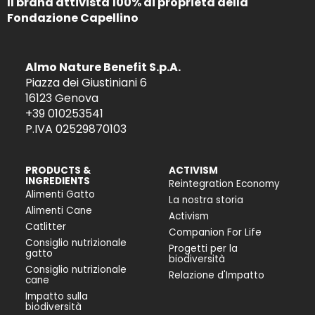
Il brand attivista 100% di proprietà della
Fondazione Capellino
Almo Nature Benefit S.p.A.
Piazza dei Giustiniani 6
16123 Genova
+39 010253541
P.IVA 02529870103
PRODUCTS &
ACTIVISM
INGREDIENTS
Reintegration Economy
Alimenti Gatto
La nostra storia
Alimenti Cane
Activism
Catlitter
Companion For Life
Consiglio nutrizionale
Progetti per la
gatto
biodiversità
Consiglio nutrizionale
Relazione d'Impatto
cane
Impatto sulla
biodiversità