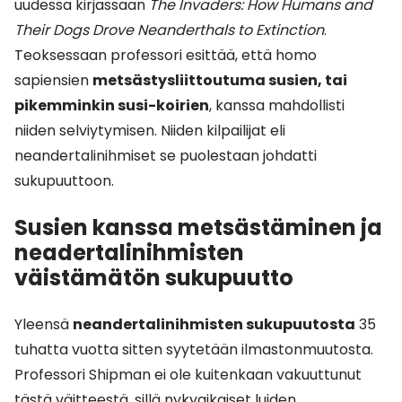
uudessa kirjassaan
The Invaders: How Humans and
Their Dogs Drove Neanderthals to Extinction
.
Teoksessaan professori esittää, että homo
sapiensien
metsästysliittoutuma susien, tai
pikemminkin susi-koirien
, kanssa mahdollisti
niiden selviytymisen. Niiden kilpailijat eli
neandertalinihmiset se puolestaan johdatti
sukupuuttoon.
Susien kanssa metsästäminen ja
neadertalinihmisten
väistämätön sukupuutto
Yleensä
neandertalinihmisten sukupuutosta
35
tuhatta vuotta sitten syytetään ilmastonmuutosta.
Professori Shipman ei ole kuitenkaan vakuuttunut
tästä väitteestä, sillä nykyaikaiset luiden