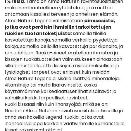
1% riisiä
. Tämä on Almo Naturen ravintosuositusten
mukainen ihanteellinen yhdistelmä, joka auttaa
antamaan kissallesi terveen ja onnellisen elämän.
Almo Nature Legend valmistetaan
ainesosista,
jotka ovat peräisin ihmisille tarkoitettujen
ruokien tuotantoketjuista:
samoilla tiloilla
kasvatettuja kanoja, samoilla verkoilla pyydettyjä
kaloja, samoilla pelloilla kasvatettuja porkkanoita, ja
niin edelleen. Raaka-aineet erotellaan ihmisten ja
kissojen ruokatuotteiden valmistukseen ainoastaan
sillä perusteella, että kissojen ravitsemukselliset ja
fysiologiset tarpeet ovat erilaiset kuin meidän.
Almo Nature Legend ei sisällä lisättyjä mineraaleja,
vitamiineja tai muita lisäravinteita, koska
käyttämämme korkealaatuiset lihat sisältävät jo
valmiiksi kaikki tarpeelliset ravinteet.
Ruoki kissaasi niin kuin lihansyöjää, mikä se on:
Noudata Almo Naturen ravintosuosituksia kissoille ja
anna sen kokeilla Legend-ruokia, jotka ovat
ihanteellisia jopa kaikkein vaativimmille kulinaristeille.
Kissat rakastavat niitä jo!