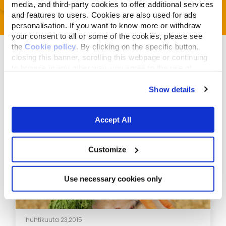
media, and third-party cookies to offer additional services
and features to users. Cookies are also used for ads
personalisation. If you want to know more or withdraw
your consent to all or some of the cookies, please see
the
Cookie policy
. By clicking on the specific button,
closing this banner, scrolling this webpage or continuing
to browse in any other way, you agree to the use of
cookies.
Show details
Liittyvät artikkelit
Accept All
Customize
Use necessary cookies only
huhtikuuta 23,2015