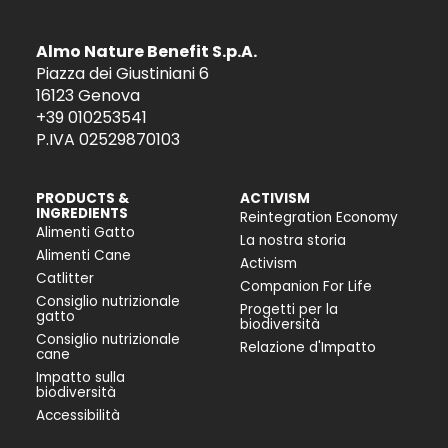
Almo Nature Benefit S.p.A.
Piazza dei Giustiniani 6
16123 Genova
+39 010253541
P.IVA 02529870103
PRODUCTS &
ACTIVISM
INGREDIENTS
Reintegration Economy
Alimenti Gatto
La nostra storia
Alimenti Cane
Activism
Catlitter
Companion For Life
Consiglio nutrizionale
Progetti per la
gatto
biodiversità
Consiglio nutrizionale
Relazione d'Impatto
cane
Impatto sulla
biodiversità
Accessibilità