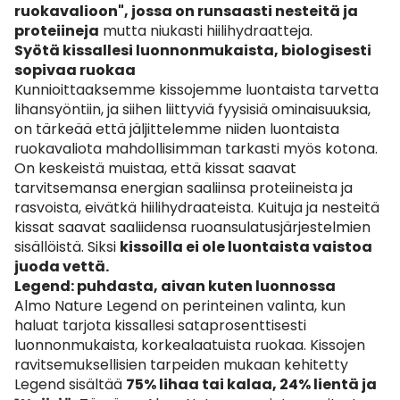
ruokavalioon", jossa on runsaasti nesteitä ja
proteiineja
mutta niukasti hiilihydraatteja.
Syötä kissallesi luonnonmukaista, biologisesti
sopivaa ruokaa
Kunnioittaaksemme kissojemme luontaista tarvetta
lihansyöntiin, ja siihen liittyviä fyysisiä ominaisuuksia,
on tärkeää että jäljittelemme niiden luontaista
ruokavaliota mahdollisimman tarkasti myös kotona.
On keskeistä muistaa, että kissat saavat
tarvitsemansa energian saaliinsa proteiineista ja
rasvoista, eivätkä hiilihydraateista. Kuituja ja nesteitä
kissat saavat saaliidensa ruoansulatusjärjestelmien
sisällöistä. Siksi
kissoilla ei ole luontaista vaistoa
juoda vettä.
Legend: puhdasta, aivan kuten luonnossa
Almo Nature Legend on perinteinen valinta, kun
haluat tarjota kissallesi sataprosenttisesti
luonnonmukaista, korkealaatuista ruokaa. Kissojen
ravitsemuksellisien tarpeiden mukaan kehitetty
Legend sisältää
75% lihaa tai kalaa, 24% lientä ja