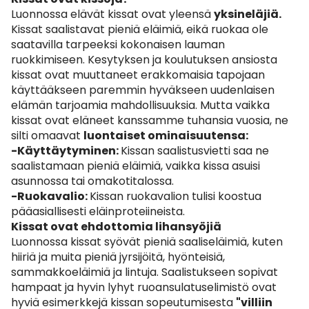
Luonnossa elävät kissat ovat yleensä
yksineläjiä.
Kissat saalistavat pieniä eläimiä, eikä ruokaa ole
saatavilla tarpeeksi kokonaisen lauman
ruokkimiseen. Kesytyksen ja koulutuksen ansiosta
kissat ovat muuttaneet erakkomaisia tapojaan
käyttääkseen paremmin hyväkseen uudenlaisen
elämän tarjoamia mahdollisuuksia. Mutta vaikka
kissat ovat eläneet kanssamme tuhansia vuosia, ne
silti omaavat
luontaiset ominaisuutensa:
-Käyttäytyminen:
Kissan saalistusvietti saa ne
saalistamaan pieniä eläimiä, vaikka kissa asuisi
asunnossa tai omakotitalossa.
-Ruokavalio:
Kissan ruokavalion tulisi koostua
pääasiallisesti eläinproteiineista.
Kissat ovat ehdottomia lihansyöjiä
Luonnossa kissat syövät pieniä saaliseläimiä, kuten
hiiriä ja muita pieniä jyrsijöitä, hyönteisiä,
sammakkoeläimiä ja lintuja. Saalistukseen sopivat
hampaat ja hyvin lyhyt ruoansulatuselimistö ovat
hyviä esimerkkejä kissan sopeutumisesta
"villiin