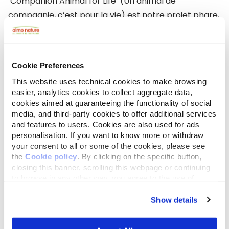
‘Companion Animal for Life’ (Un animal de
compagnie, c’est pour la vie) est notre projet phare,
qui vise à lutter contre l'abandon des chats et des
chiens à travers l'Europe, tout en mettant en avant
l’adoption responsable.
Cookie Preferences
This website uses technical cookies to make browsing
Par quel moyen? C’est simple:
easier, analytics cookies to collect aggregate data,
cookies aimed at guaranteeing the functionality of social
media, and third-party cookies to offer additional services
Lorsqu'une personne adopte un chat d’un refuge ou
and features to users. Cookies are also used for ads
d’une association partenaire, celui-ci reçoit un mois
personalisation. If you want to know more or withdraw
de nourriture gratuite Almo Nature pour son animal.
your consent to all or some of the cookies, please see
the
Cookie policy
. By clicking on the specific button,
En même temps, cette adoption permet au refuge
closing this banner, scrolling this webpage or continuing
de bénéficier d’un mois de repas gratuits pour l’un
to browse in any other way, you agree to the use of
de leur animaux encore en attente d’adoption. Vous
cookies.
pouvez consulter notre page pour plus
Show details
d’informations sur ce programme et comment y