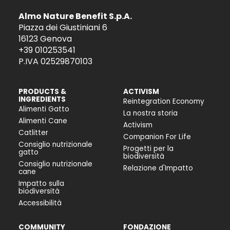
Almo Nature Benefit S.p.A.
Piazza dei Giustiniani 6
16123 Genova
+39 010253541
P.IVA 02529870103
PRODUCTS &
ACTIVISM
INGREDIENTS
Reintegration Economy
Alimenti Gatto
La nostra storia
Alimenti Cane
Activism
Catlitter
Companion For Life
Consiglio nutrizionale
Progetti per la
gatto
biodiversità
Consiglio nutrizionale
Relazione d'Impatto
cane
Impatto sulla
biodiversità
Accessibilità
COMMUNITY
FONDAZIONE