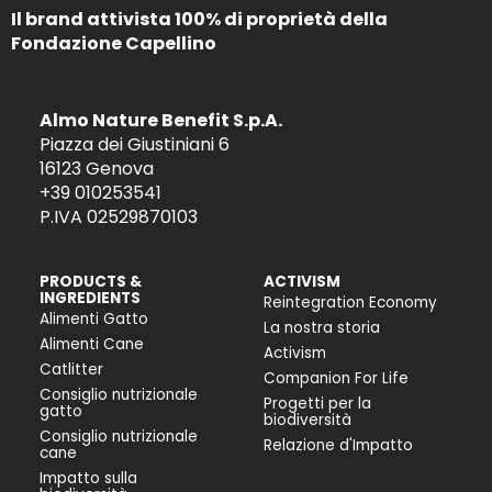
Il brand attivista 100% di proprietà della
Fondazione Capellino
Almo Nature Benefit S.p.A.
Piazza dei Giustiniani 6
16123 Genova
+39 010253541
P.IVA 02529870103
PRODUCTS &
ACTIVISM
INGREDIENTS
Reintegration Economy
Alimenti Gatto
La nostra storia
Alimenti Cane
Activism
Catlitter
Companion For Life
Consiglio nutrizionale
Progetti per la
gatto
biodiversità
Consiglio nutrizionale
Relazione d'Impatto
cane
Impatto sulla