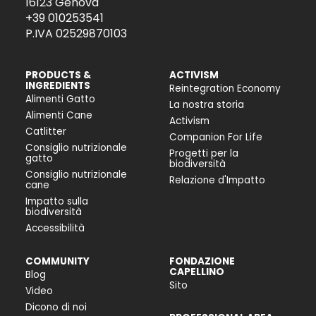
16123 Genova
+39 010253541
P.IVA 02529870103
PRODUCTS &
ACTIVISM
INGREDIENTS
Reintegration Economy
Alimenti Gatto
La nostra storia
Alimenti Cane
Activism
Catlitter
Companion For Life
Consiglio nutrizionale
Progetti per la
gatto
biodiversità
Consiglio nutrizionale
Relazione d'Impatto
cane
Impatto sulla
biodiversità
Accessibilità
COMMUNITY
FONDAZIONE
CAPELLINO
Blog
Sito
Video
Dicono di noi