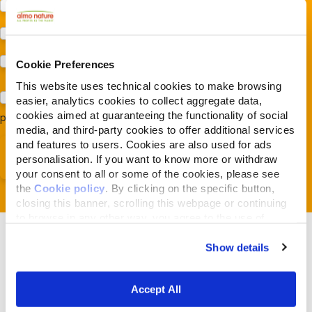
Protezione della biodiversità (Fondazione Capellino)
Protezione dei cani e dei gatti (Almo Nature)
Prodotti (Almo Nature)
Cookie Preferences
This website uses technical cookies to make browsing
Acconsento al trattamento dei miei dati e dichiaro di aver
easier, analytics cookies to collect aggregate data,
cookies aimed at guaranteeing the functionality of social
preso visione della
Privacy Policy
*
media, and third-party cookies to offer additional services
and features to users. Cookies are also used for ads
personalisation. If you want to know more or withdraw
your consent to all or some of the cookies, please see
the
Cookie policy
. By clicking on the specific button,
closing this banner, scrolling this webpage or continuing
to browse in any other way, you agree to the use of
cookies.
Show details
Accept All
Articles liés