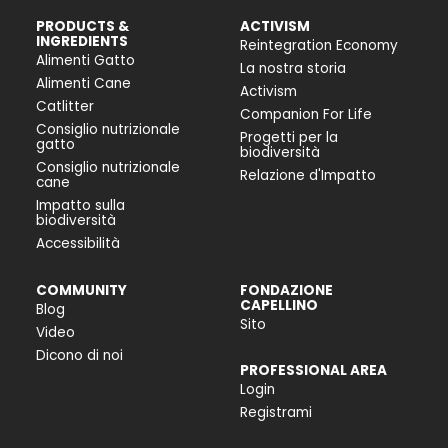
PRODUCTS &
ACTIVISM
INGREDIENTS
Reintegration Economy
Alimenti Gatto
La nostra storia
Alimenti Cane
Activism
Catlitter
Companion For Life
Consiglio nutrizionale
Progetti per la
gatto
biodiversità
Consiglio nutrizionale
Relazione d'Impatto
cane
Impatto sulla
biodiversità
Accessibilità
COMMUNITY
FONDAZIONE
CAPELLINO
Blog
Sito
Video
Dicono di noi
PROFESSIONAL AREA
Login
Registrami