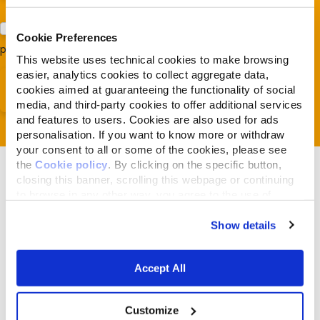
Acconsento al trattamento dei miei dati e dichiaro di aver
Cookie Preferences
preso visione della
Privacy Policy
*
This website uses technical cookies to make browsing
easier, analytics cookies to collect aggregate data,
cookies aimed at guaranteeing the functionality of social
media, and third-party cookies to offer additional services
and features to users. Cookies are also used for ads
personalisation. If you want to know more or withdraw
your consent to all or some of the cookies, please see
the
Cookie policy
. By clicking on the specific button,
closing this banner, scrolling this webpage or continuing
to browse in any other way, you agree to the use of
cookies.
Show details
Articles liés
Accept All
Customize