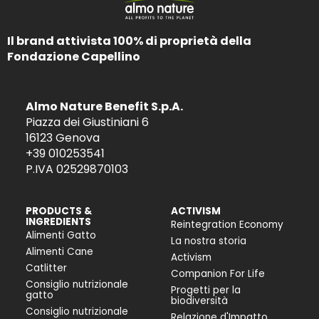
Il brand attivista 100% di proprietà della
Fondazione Capellino
Almo Nature Benefit S.p.A.
Piazza dei Giustiniani 6
16123 Genova
+39 010253541
P.IVA 02529870103
PRODUCTS &
ACTIVISM
INGREDIENTS
Reintegration Economy
Alimenti Gatto
La nostra storia
Alimenti Cane
Activism
Catlitter
Companion For Life
Consiglio nutrizionale
Progetti per la
gatto
biodiversità
Consiglio nutrizionale
Relazione d'Impatto