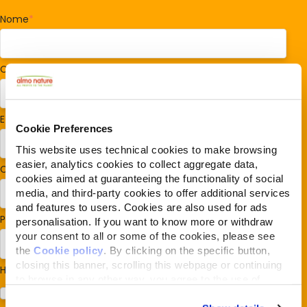
Nome
*
Cognome
*
E-mail
*
Cookie Preferences
This website uses technical cookies to make browsing
easier, analytics cookies to collect aggregate data,
Codice postale
*
cookies aimed at guaranteeing the functionality of social
media, and third-party cookies to offer additional services
and features to users. Cookies are also used for ads
Paese/Regione
*
personalisation. If you want to know more or withdraw
your consent to all or some of the cookies, please see
the
Cookie policy
. By clicking on the specific button,
closing this banner, scrolling this webpage or continuing
Hai cani o gatti?
*
to browse in any other way, you agree to the use of
Cane
cookies.