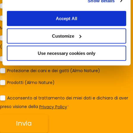
Show details
Gatto
Per ora no
Accept All
Mi interessa:
*
Customize
Sostegno al modello della Reintegration Economy
(Almonature - Fondazione Capellino)
Use necessary cookies only
Protezione della biodiversità (Fondazione Capellino)
Protezione dei cani e dei gatti (Almo Nature)
Prodotti (Almo Nature)
Acconsento al trattamento dei miei dati e dichiaro di aver
preso visione della
Privacy Policy
*