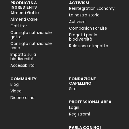
PRODUCTS &
ACTIVISM
INGREDIENTS
Reintegration Economy
Alimenti Gatto
La nostra storia
Alimenti Cane
Activism
Catlitter
Companion For Life
Consiglio nutrizionale
Progetti per la
gatto
biodiversità
Consiglio nutrizionale
Relazione d'Impatto
cane
Impatto sulla
biodiversità
Accessibilità
COMMUNITY
FONDAZIONE
CAPELLINO
Blog
Sito
Video
Dicono di noi
PROFESSIONAL AREA
Login
Registrami
PARLA CON NOI