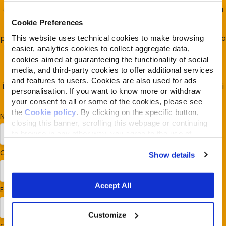
che le attività umane vissute e condotte senza limite, come
oggi avviene, la impattino negativamente. Da qui l'importanza
di portare la vita, cioè la biodiversità, al centro del decidere
Cookie Preferences
umano e avviare, in economia, la restituzione progressiva del
profitto generato con l'estrazione/distruzione di biodiversità alla
This website uses technical cookies to make browsing
biodiversità stessa (economia che reintegra quanto estrae) è
easier, analytics cookies to collect aggregate data,
quanto avviene ogni giorno in Almo Nature 100% di proprietà
cookies aimed at guaranteeing the functionality of social
della Fondazione Capellino.
media, and third-party cookies to offer additional services
and features to users. Cookies are also used for ads
È la Reintegration Economy e la REcommunity è la casa di tutti
personalisation. If you want to know more or withdraw
coloro che la sostengono
your consent to all or some of the cookies, please see
the
Cookie policy
. By clicking on the specific button,
Nome
*
closing this banner, scrolling this webpage or continuing
to browse in any other way, you agree to the use of
cookies.
Cognome
*
Show details
Accept All
E-mail
*
Customize