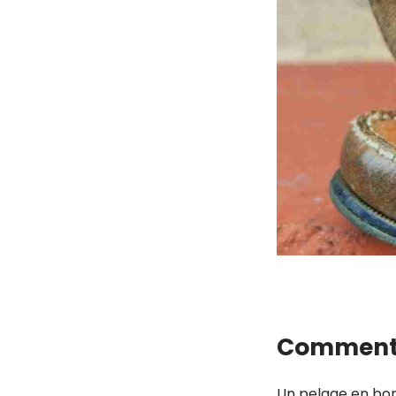
.
Comment 
Un pelage en bon