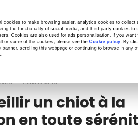
Almo Nature
Fondazione Capellino
REcommunity
l cookies to make browsing easier, analytics cookies to collect 
ng the functionality of social media, and third-party cookies to o
ts
Companion for Life
L'appel à projets
La marque
sers. Cookies are also used for ads personalisation. If you want
ll or some of the cookies, please see the
Cookie policy
. By cli
is banner, scrolling this webpage or continuing to browse in any 
s.
llir un chiot à la maison en toute sérénité
hiens
Astuces de vie
illir un chiot à la
n en toute séréni