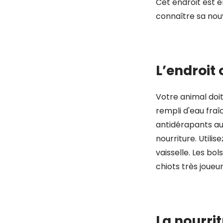
Cet endroit est e
connaître sa nouv
.
L’endroit
Votre animal doit
rempli d'eau fraî
antidérapants au 
nourriture. Utili
vaisselle. Les b
chiots très joueur
.
La nourrit