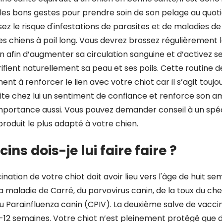
 les bons gestes pour prendre soin de son pelage au quoti
sez le risque d'infestations de parasites et de maladies de
les chiens à poil long. Vous devrez brossez régulièrement 
afin d’augmenter sa circulation sanguine et d’activez s
ifient naturellement sa peau et ses poils. Cette routine d
nt à renforcer le lien avec votre chiot car il s’agit tou
scite chez lui un sentiment de confiance et renforce son a
importance aussi. Vous pouvez demander conseil à un spéci
e produit le plus adapté à votre chien.
.
ins dois-je lui faire faire ?
nation de votre chiot doit avoir lieu vers l'âge de huit se
a maladie de Carré, du parvovirus canin, de la toux du chen
u Parainfluenza canin (CPIV). La deuxième salve de vaccin
10-12 semaines. Votre chiot n’est pleinement protégé que