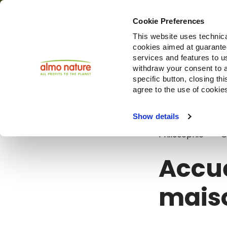
Cookie Preferences
This website uses technica
cookies aimed at guaranteei
Produi
services and features to u
withdraw your consent to a
specific button, closing th
agree to the use of cookie
Blog
Accuei
Show details
Philosophie
C
Accue
maiso