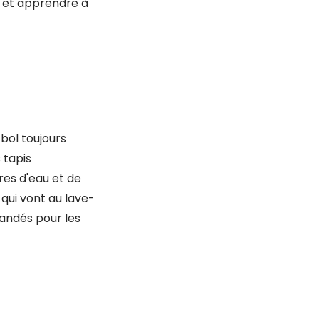
r et apprendre à
bol toujours
 tapis
res d'eau et de
 qui vont au lave-
andés pour les