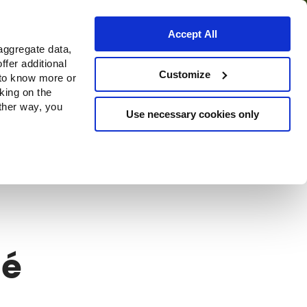
Accept All
aggregate data,
ffer additional
Où acheter
Customize
 to know more or
cking on the
other way, you
Use necessary cookies only
té