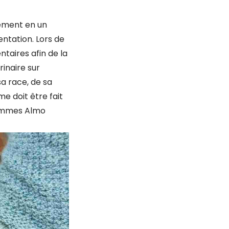
pement en un
ntation. Lors de
taires afin de la
inaire sur
a race, de sa
e doit être fait
gammes Almo