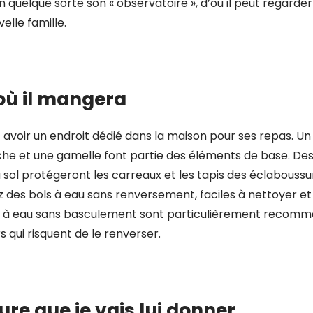
n quelque sorte son « observatoire », d’où il peut regarde
elle famille.
 où il mangera
 avoir un endroit dédié dans la maison pour ses repas. Un 
che et une gamelle font partie des éléments de base. Des
sol protégeront les carreaux et les tapis des éclaboussu
sez des bols à eau sans renversement, faciles à nettoyer et
ols à eau sans basculement sont particulièrement recomm
s qui risquent de le renverser.
ure que je vais lui donner