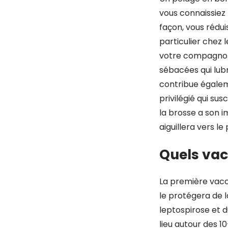
vous connaissiez
façon, vous rédui
particulier chez 
votre compagnon 
sébacées qui lubr
contribue égaleme
privilégié qui su
la brosse a son 
aiguillera vers l
Quels vacc
La première vacci
le protégera de l
leptospirose et d
lieu autour des 