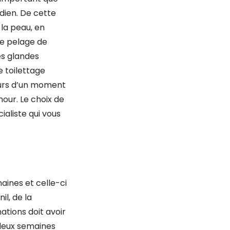
dien. De cette
 la peau, en
le pelage de
es glandes
e toilettage
jours d’un moment
mour.
Le choix de
aliste qui vous
maines et celle-ci
il, de la
ations doit avoir
 deux semaines