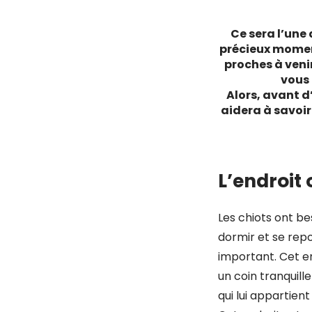
Ce sera l’une 
précieux momen
proches à veni
vous 
Alors, avant d
aidera à savoir
.
L’endroit 
Les chiots ont be
dormir et se rep
important. Cet en
un coin tranquill
qui lui appartien