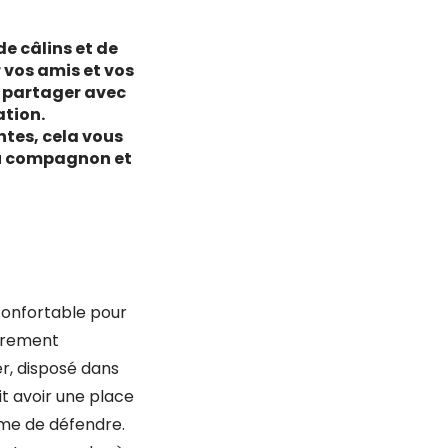
de câlins et de
vos amis et vos
s partager avec
ation.
ntes, cela vous
eau compagnon et
 confortable pour
ièrement
er, disposé dans
it avoir une place
même de défendre.