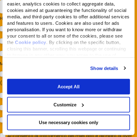
easier, analytics cookies to collect aggregate data,
cookies aimed at guaranteeing the functionality of social
media, and third-party cookies to offer additional services
Hai cani o gatti?
*
and features to users. Cookies are also used for ads
Cane
personalisation. If you want to know more or withdraw
your consent to all or some of the cookies, please see
Gatto
the
Cookie policy
. By clicking on the specific button,
closing this banner, scrolling this webpage or continuing
Per ora no
to browse in any other way, you agree to the use of
cookies.
Mi interessa:
*
Show details
Sostegno al modello della Reintegration Economy
(Almonature - Fondazione Capellino)
Accept All
Protezione della biodiversità (Fondazione Capellino)
Customize
Protezione dei cani e dei gatti (Almo Nature)
Prodotti (Almo Nature)
Use necessary cookies only
Acconsento al trattamento dei miei dati e dichiaro di aver