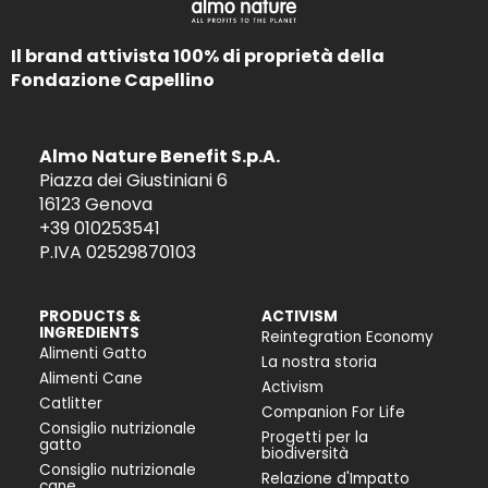
Il brand attivista 100% di proprietà della
Fondazione Capellino
Almo Nature Benefit S.p.A.
Piazza dei Giustiniani 6
16123 Genova
+39 010253541
P.IVA 02529870103
PRODUCTS &
ACTIVISM
INGREDIENTS
Reintegration Economy
Alimenti Gatto
La nostra storia
Alimenti Cane
Activism
Catlitter
Companion For Life
Consiglio nutrizionale
Progetti per la
gatto
biodiversità
Consiglio nutrizionale
Relazione d'Impatto
cane