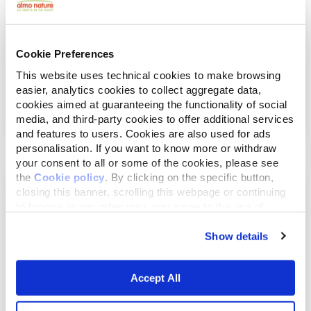
Cookie Preferences
This website uses technical cookies to make browsing
easier, analytics cookies to collect aggregate data,
aprile 7, 2022
cookies aimed at guaranteeing the functionality of social
LE FABBRICHE DI CUCCIOLI
media, and third-party cookies to offer additional services
and features to users. Cookies are also used for ads
personalisation. If you want to know more or withdraw
your consent to all or some of the cookies, please see
the
Cookie policy
. By clicking on the specific button,
closing this banner, scrolling this webpage or continuing
to browse in any other way, you agree to the use of
cookies.
Show details
Accept All