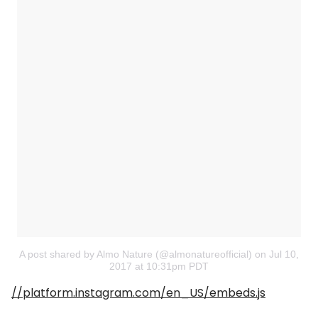
A post shared by Almo Nature (@almonatureofficial)
on
Jul 10,
2017 at 10:31pm PDT
//platform.instagram.com/en_US/embeds.js