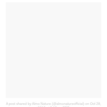
A post shared by Almo Nature (@almonatureofficial)
on
Oct 28,