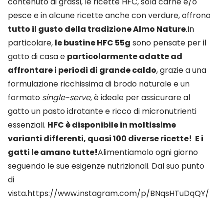
contenuto di grassi, le ricette HFC, sola carne e/o
pesce e in alcune ricette anche con verdure, offrono
tutto il gusto della tradizione Almo Nature
.In
particolare,
le bustine HFC 55g
sono pensate per il
gatto di casa e
particolarmente adatte ad
affrontare i periodi di grande caldo
, grazie a una
formulazione ricchissima di brodo naturale e un
formato
single-serve
, è ideale per assicurare al
gatto un pasto idratante e ricco di micronutrienti
essenziali.
HFC è disponibile in moltissime
varianti differenti, quasi 100 diverse ricette! E i
gatti le amano tutte!
Alimentiamolo ogni giorno
seguendo le sue esigenze nutrizionali. Dal suo punto
di
vista.https://www.instagram.com/p/BNqsHTuDqQY/