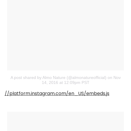
A post shared by Almo Nature (@almonatureofficial)
on
Nov
14, 2016 at 12:09pm PST
//platform.instagram.com/en_US/embeds.js