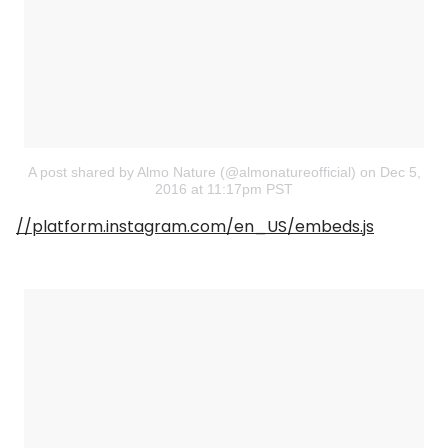
A post shared by Almo Nature (@almonatureofficial)
on
Dec 5,
2016 at 11:17pm PST
//platform.instagram.com/en_US/embeds.js