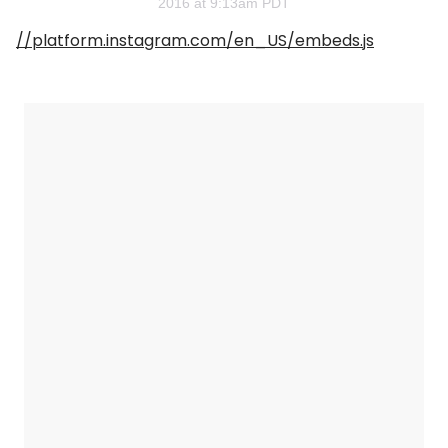
2016 at 9:13am PDT
//platform.instagram.com/en_US/embeds.js