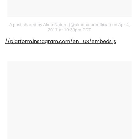
A post shared by Almo Nature (@almonatureofficial)
on
Apr 4,
2017 at 10:30pm PDT
//platform.instagram.com/en_US/embeds.js