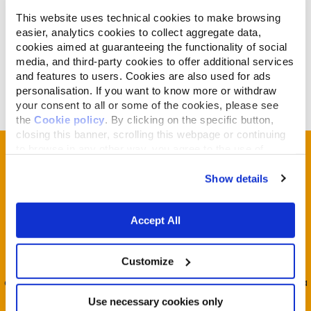
A post shared by Almo Nature (@almonatureofficial)
on
Jul 26,
2017 at 3:21am PDT
This website uses technical cookies to make browsing
easier, analytics cookies to collect aggregate data,
//platform.instagram.com/en_US/embeds.js
cookies aimed at guaranteeing the functionality of social
________1 - Secondo Regolamento della (CE) N. 1069/2009 Art. 10 comma
media, and third-party cookies to offer additional services
and features to users. Cookies are also used for ads
a)
personalisation. If you want to know more or withdraw
your consent to all or some of the cookies, please see
the
Cookie policy
. By clicking on the specific button,
closing this banner, scrolling this webpage or continuing
to browse in any other way, you agree to the use of
Unisciti alla
Reintegration
cookies.
Economy Community
Show details
La REcommunity è rivolta universalmente a tutti ma è al
Accept All
contempo la Community dei suoi fondatori, Almo Nature e
Fondazione Capellino.
Si fonda sull'intuizione che la vita sia un unicum indivisibile e
Customize
che le attività umane vissute e condotte senza limite, come
oggi avviene, la impattino negativamente. Da qui l'importanza
di portare la vita, cioè la biodiversità, al centro del decidere
Use necessary cookies only
umano e avviare, in economia, la restituzione progressiva del