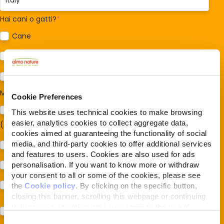
Hai cani o gatti?
*
Cane
Gatto
Per ora no
Mi interessa:
*
Cookie Preferences
Sostegno al modello della Reintegration Economy
This website uses technical cookies to make browsing
easier, analytics cookies to collect aggregate data,
(Almonature - Fondazione Capellino)
cookies aimed at guaranteeing the functionality of social
media, and third-party cookies to offer additional services
Protezione della biodiversità (Fondazione Capellino)
and features to users. Cookies are also used for ads
Protezione dei cani e dei gatti (Almo Nature)
personalisation. If you want to know more or withdraw
your consent to all or some of the cookies, please see
Prodotti (Almo Nature)
the
Cookie policy
. By clicking on the specific button,
closing this banner, scrolling this webpage or continuing
to browse in any other way, you agree to the use of
Acconsento al trattamento dei miei dati e dichiaro di aver
cookies.