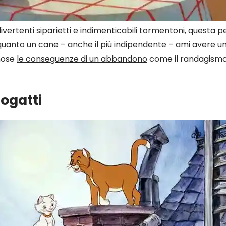
ivertenti siparietti e indimenticabili tormentoni, questa pe
quanto un cane – anche il più indipendente – ami
avere u
nose
le conseguenze di un abbandono
come il randagismo e
togatti