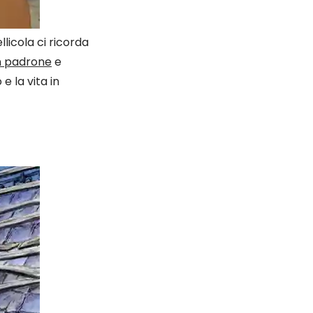
llicola ci ricorda
n padrone
e
 la vita in