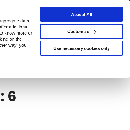
Accept All
aggregate data,
ffer additional
o
Dove acquistare
Customize
 to know more or
cking on the
other way, you
Use necessary cookies only
: 6