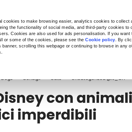
Almo Nature
Fondazione Capellino
REcommunity
l cookies to make browsing easier, analytics cookies to collect 
ng the functionality of social media, and third-party cookies to o
Companion for Life
Bando Companion for Life
Chi siam
sers. Cookies are also used for ads personalisation. If you want
ll or some of the cookies, please see the
Cookie policy
. By cli
is banner, scrolling this webpage or continuing to browse in any 
s.
isney con animali: 6 classici imperdibili
Dogs
Consigli
Cats
Uncategorized @it_CH
Disney con animali
ici imperdibili