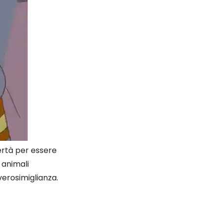
bertà per essere
i animali
 verosimiglianza.