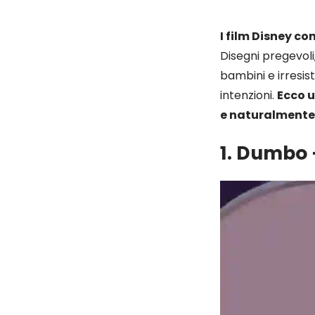
I film Disney co
Disegni pregevoli,
bambini e irresis
intenzioni.
Ecco u
e naturalmente 
1. Dumbo 