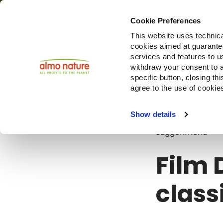
Cookie Preferences
This website uses technica
cookies aimed at guaranteei
Prodotti
services and features to u
withdraw your consent to a
specific button, closing th
agree to the use of cookie
Blog
Film D
Show details
Suggerimenti
Film 
class