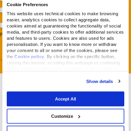
Cookie Preferences
Prodotti (Almo Nature)
This website uses technical cookies to make browsing
easier, analytics cookies to collect aggregate data,
Acconsento al trattamento dei miei dati e dichiaro di aver
cookies aimed at guaranteeing the functionality of social
media, and third-party cookies to offer additional services
preso visione della
Privacy Policy
*
and features to users. Cookies are also used for ads
personalisation. If you want to know more or withdraw
your consent to all or some of the cookies, please see
the
Cookie policy
. By clicking on the specific button,
closing this banner, scrolling this webpage or continuing
to browse in any other way, you agree to the use of
cookies.
Show details
Accept All
Articoli correlati
Customize