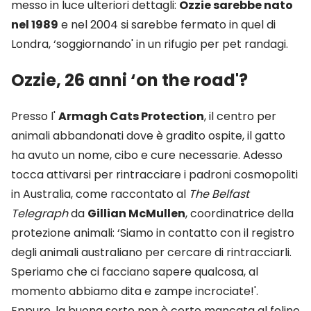
messo in luce ulteriori dettagli:
Ozzie sarebbe nato
nel 1989
e nel 2004 si sarebbe fermato in quel di
Londra, ‘soggiornando' in un rifugio per pet randagi.
Ozzie, 26 anni ‘on the road'?
Presso l'
Armagh Cats Protection
, il centro per
animali abbandonati dove è gradito ospite, il gatto
ha avuto un nome, cibo e cure necessarie. Adesso
tocca attivarsi per rintracciare i padroni cosmopoliti
in Australia, come raccontato al
The Belfast
Telegraph
da
Gillian McMullen
, coordinatrice della
protezione animali: ‘Siamo in contatto con il registro
degli animali australiano per cercare di rintracciarli.
Speriamo che ci facciano sapere qualcosa, al
momento abbiamo dita e zampe incrociate!'.
Eppure, la buona sorte non è certo mancata al felino