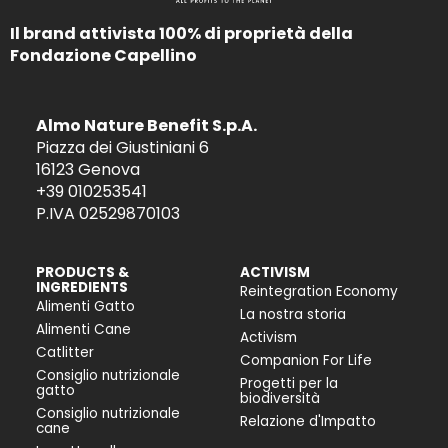
Il brand attivista 100% di proprietà della
Fondazione Capellino
Almo Nature Benefit S.p.A.
Piazza dei Giustiniani 6
16123 Genova
+39 010253541
P.IVA 02529870103
PRODUCTS &
ACTIVISM
INGREDIENTS
Reintegration Economy
Alimenti Gatto
La nostra storia
Alimenti Cane
Activism
Catlitter
Companion For Life
Consiglio nutrizionale
Progetti per la
gatto
biodiversità
Consiglio nutrizionale
Relazione d'Impatto
cane