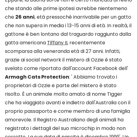
che stando alle prime ipotesi avrebbe nientemeno
che
26 anni
, età pressoché inarrivabile per un gatto
che non supera in media i 13-15 anni di età. In realtà, il
gattone è ben lontano dal traguardo raggiunto dalla
gatta americana
Tiffany II
, recentemente
scomparsa alla veneranda età di 27 anni. Infatti,
grazie ai social network il mistero di Ozzie è stato
svelato come riportato dall'account Facebook dell'
Armagh Cats Protection
: '
Abbiamo trovato
i
proprietari di
Ozzie
e
parte del mistero
è stato
risolto
. È un animale
molto amato
di nome Tigger
che ha viaggiato
avanti e indietro
dall'Australia
con il
proprio
passaporto e
come membro di una
famiglia
amorevole
.
Il
Registro
Australiano
degli animali
ha
registrato i dettagli del suo
microchip
in modo non
corretto
.
La sua data
di nascita
è
dicembre 1999'. Un