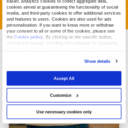
easier, analytics cookies to collect aggregate data,
cookies aimed at guaranteeing the functionality of social
media, and third-party cookies to offer additional services
and features to users. Cookies are also used for ads
personalisation. If you want to know more or withdraw
your consent to all or some of the cookies, please see
the
Cookie policy
. By clicking on the specific button,
closing this banner, scrolling this webpage or continuing
to browse in any other way, you agree to the use of
cookies.
Show details
Articoli correlati
Accept All
Customize
Use necessary cookies only