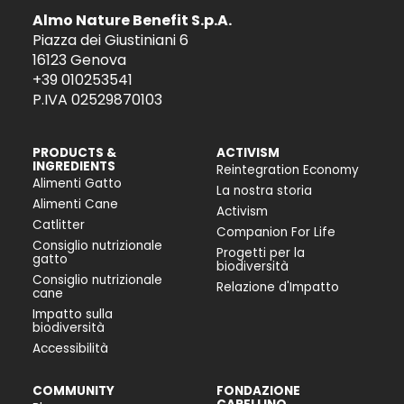
Almo Nature Benefit S.p.A.
Piazza dei Giustiniani 6
16123 Genova
+39 010253541
P.IVA 02529870103
PRODUCTS &
ACTIVISM
INGREDIENTS
Reintegration Economy
Alimenti Gatto
La nostra storia
Alimenti Cane
Activism
Catlitter
Companion For Life
Consiglio nutrizionale
Progetti per la
gatto
biodiversità
Consiglio nutrizionale
Relazione d'Impatto
cane
Impatto sulla
biodiversità
Accessibilità
COMMUNITY
FONDAZIONE