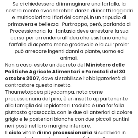
Se ci chiedessero di immaginare una farfalla, la
nostra mente evocherebbe danze di insetti leggiadri
e multicolori tra i fiori dei campi, in un tripudio di
primavera e bellezza. Purtroppo, però, parlando di
Processionaria, la fantasia deve arrestare la sua
corsa per arrendersi all’idea che esistano anche
farfalle di aspetto meno gradevole e la cui “prole”
può arrecare ingenti danni a piante, uomo ed
animali.
Non a caso, esiste un d
ecreto del
Ministero delle
Politiche Agricole Alimentari e Forestali del 30
ottobre 2007
, dove si stabilisce l’obbligatorietà di
contrastare questo insetto.
Thaumetopoea pityocampa, nota come
processionaria del pino, è un insetto appartenente
alla famiglia dei Lepidotteri. L’adulto è una farfalla
piuttosto grassoccia, con le due ali anteriori di colore
grigio e le posteriori bianche con due piccoli puntini
neri posti nel loro margine inferiore.
Il
ciclo
vitale di una
processionaria
si suddivide in