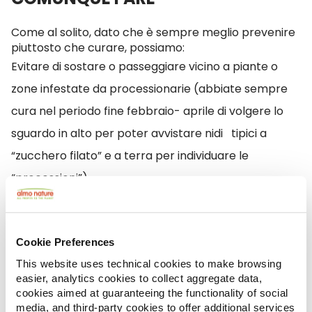
Come al solito, dato che è sempre meglio prevenire
piuttosto che curare, possiamo:
Evitare di sostare o passeggiare vicino a piante o
zone infestate da processionarie (abbiate sempre
cura nel periodo fine febbraio- aprile di volgere lo
sguardo in alto per poter avvistare nidi tipici a
“zucchero filato” e a terra per individuare le
“processioni”).
In caso di dubbio, non liberare il cane tenendolo al
guinzaglio per la sua sicurezza, evitando così che infili
Cookie Preferences
il muso in zone a rischio processionaria.
This website uses technical cookies to make browsing
easier, analytics cookies to collect aggregate data,
Fare attenzione alle zone con erba più alta o
cookies aimed at guaranteeing the functionality of social
sterpaglie in cui possono nascondersi dei bruchi o a
media, and third-party cookies to offer additional services