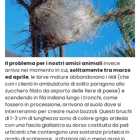
Il problema per i nostri amici animali
invece
arriva nel momento in cui,
solitamente tra marzo
ed aprile
, le larve mature abbandonano i nidi (che
con i clienti in ambulatorio di solito paragono allo
zucchero filato da asporto delle fiere di paese) e
scendendo in fila indiana lungo i tronchi, come
fossero in processione, arrivano al suolo dove si
interreranno per creare nuovi bozzoli. Questi bruchi
di 1-3 cm di lunghezza sono di colore grigio ardesia
con una fascia giallastra su dorso costituita da peli
urticanti che contengono una sostanza proteica in
grado di scatenare irritazioni più o meno gravi in