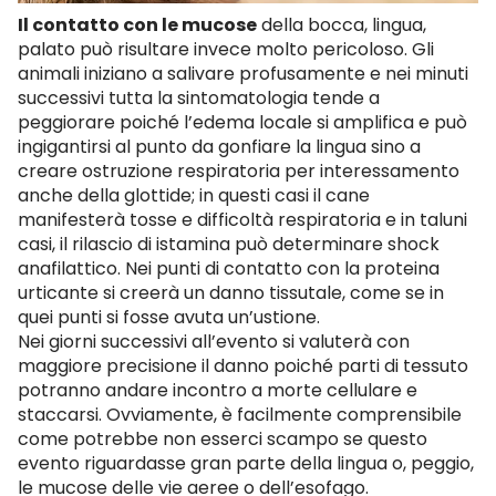
Il contatto con le mucose
della bocca, lingua,
palato può risultare invece molto pericoloso. Gli
animali iniziano a salivare profusamente e nei minuti
successivi tutta la sintomatologia tende a
peggiorare poiché l’edema locale si amplifica e può
ingigantirsi al punto da gonfiare la lingua sino a
creare ostruzione respiratoria per interessamento
anche della glottide; in questi casi il cane
manifesterà tosse e difficoltà respiratoria e in taluni
casi, il rilascio di istamina può determinare shock
anafilattico. Nei punti di contatto con la proteina
urticante si creerà un danno tissutale, come se in
quei punti si fosse avuta un’ustione.
Nei giorni successivi all’evento si valuterà con
maggiore precisione il danno poiché parti di tessuto
potranno andare incontro a morte cellulare e
staccarsi. Ovviamente, è facilmente comprensibile
come potrebbe non esserci scampo se questo
evento riguardasse gran parte della lingua o, peggio,
le mucose delle vie aeree o dell’esofago.